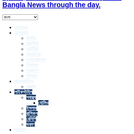
Bangla News through the day.
Home
বাংলাদেশ
জাতীয়
রাজনীতি
অর্থনীতি
আবহাওয়া
নগর-মহানগর
শিক্ষাঙ্গন
সারাদেশ
অপরাধ
আন্তর্জাতিক
প্রবাস
লাইফস্টাইল
স্বাস্থ্য
হোমিও
ইসলাম
রাশিফল
রেসিপি
ভ্রমণ
বিনোদন