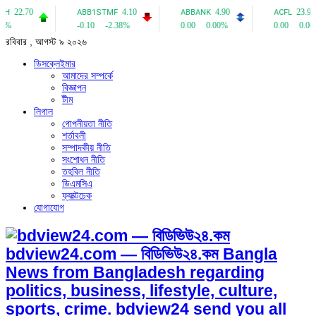
রবিবার , আগস্ট ৯ ২০২৬
ডিসক্লেইমার
আমাদের সম্পর্কে
বিজ্ঞাপন
টীম
লিগাল
গোপনীয়তা নীতি
শর্তাবলী
সম্পাদকীয় নীতি
সংশোধন নীতি
তহবিল নীতি
ডিএমসিএ
ফ্যাক্টচেক
যোগাযোগ
bdview24.com — বিডিভিউ২৪.কম Bangla
News from Bangladesh regarding
politics, business, lifestyle, culture,
sports, crime. bdview24 send you all