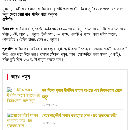
সুস্বাদু একটি খাবার হলো খাসির পায়া। এটি গরম পরোটা কিংবা লুচির সঙ্গে খেতে বেশ লাগে।
চলুন জেনে নেয়া যাক খাসির পায়া রান্নার
রেসিপি-
উপকরণ:
খাসির পায়া ২ কেজি, কর্নফ্লাওয়ার ২০ গ্রাম, রসুন ১০০ গ্রাম, পেঁয়াজ ৫০০ গ্রাম,
মরিচ ১০টি, আদা ১০ গ্রাম, চিলি সস ১০০ গ্রাম, এলাচি ৫ গ্রাম, লবণ পরিমাণমতো,
গোলমরিচ ১ টেবিল চামচ, তেল ৫০ গ্রাম।
প্রণালি:
খাসির পায়া পরিষ্কার করে ধুয়ে ছোট ছোট করে নিতে হবে। এরপর একটি পাত্রে পানি
নিয়ে এতে পায়া দিতে হবে। তারপর পেঁয়াজ, রসুন, আদা, গোলমরিচ, গরম মসলা (এলাচি),
মরিচ কুচি দিয়ে ২-৩ ঘণ্টা রান্না করতে হবে।
আরও পড়ুন
নন-স্টিক প্যান দীর্ঘদিন ভালো রাখতে এই নিয়মগুলো মেনে
চলুন
০৩ জুন ২০২৫
মেয়াদোত্তীর্ণ সাবান ব্যবহারে হতে পারে ত্বকের ক্ষতি
১৮ মে ২০২৫