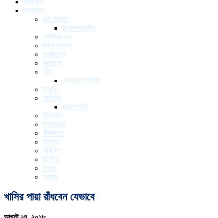
খেলাধুলা
অন্যান্য
মত-দ্বিমত
উপসম্পাদকীয়
কোভিড-১৯
জানা অজানা
ফ্যাক্টচেক
স্ক্যান্ডাল
টেক
সোশ্যাল মিডিয়া
চাকরি
সাহিত্য
বায়োগ্রাফি
ইতিহাস
গণমাধ্যম
জীবজগৎ
উদ্ভিদ
পরিবেশ
ভিডিও
ভারত
প্রবাস
খাসির পায়া রাঁধবেন যেভাবে
আগস্ট ২৪, ২০১৮