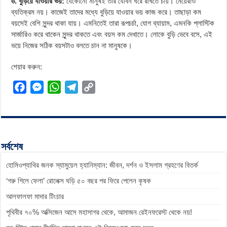
৬. বুড়িয়ে যাওয়ার ভয়:
যেকোনো মানুষই তার যৌবন ধরে রাখতে চায়। মেয়েরাও
ব্যতিক্রম নয়। কাজেই তাদের মধ্যে বুড়িয়ে যাওয়ার ভয় কাজ করে। তাছাড়া কম
বয়সেই বেশি সুন্দর থাকা যায়। এমনিতেই তারা রূপচর্চা, যোগ ব্যায়াম, এমনকি প্লাস্টিক
সার্জারিও করে থাকেন সুন্দর থাকতে এবং বয়স কম দেখাতে। লোকে বুড়ি ভেবে বসে, এই
ভয়ে নিজের সঠিক বয়সটাও বলতে চান না মানুষকে।
শেয়ার করুন:
F
M
W
T
C
a
e
h
e
o
c
s
a
l
p
e
s
t
e
y
b
e
s
g
L
সর্বশেষ
o
n
A
r
i
হোমিওপ্যাথির জনক স্যামুয়েল হ্যানিম্যান: জীবন, দর্শন ও ইসলাম গ্রহণের বিতর্ক
o
g
p
a
n
k
e
p
m
k
‘গরু গিলে ফেলা’ রোলেক্স ঘড়ি ৫০ বছর পর ফিরে পেলেন কৃষক
r
আলফালফা মাদার টিংচার
পৃথিবীর ৭০% অক্সিজেন আসে মহাসাগর থেকে, আমাজন রেইনফরেস্ট থেকে নয়!