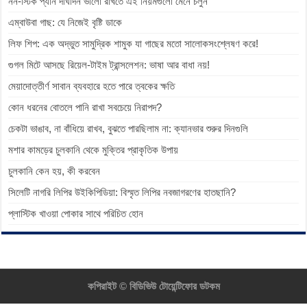
নন-স্টিক প্যান দীর্ঘদিন ভালো রাখতে এই নিয়মগুলো মেনে চলুন
এম্বাউবা গাছ: যে নিজেই বৃষ্টি ডাকে
লিফ শিপ: এক অদ্ভুত সামুদ্রিক শামুক যা গাছের মতো সালোকসংশ্লেষণ করে!
গুগল মিটে আসছে রিয়েল-টাইম ট্রান্সলেশন: ভাষা আর বাধা নয়!
মেয়াদোত্তীর্ণ সাবান ব্যবহারে হতে পারে ত্বকের ক্ষতি
কোন ধরনের বোতলে পানি রাখা সবচেয়ে নিরাপদ?
চেকটা ভাঙাব, না বাঁধিয়ে রাখব, বুঝতে পারছিলাম না: ক্যানভার শুরুর দিনগুলি
মশার কামড়ের চুলকানি থেকে মুক্তির প্রাকৃতিক উপায়
চুলকানি কেন হয়, কী করবেন
সিলেটি নাগরি লিপির উইকিপিডিয়া: বিস্মৃত লিপির নবজাগরণের হাতছানি?
প্লাস্টিক খাওয়া পোকার সাথে পরিচিত হোন
কপিরাইট ©
বিডিভিউ টোয়েন্টিফোর ডটকম