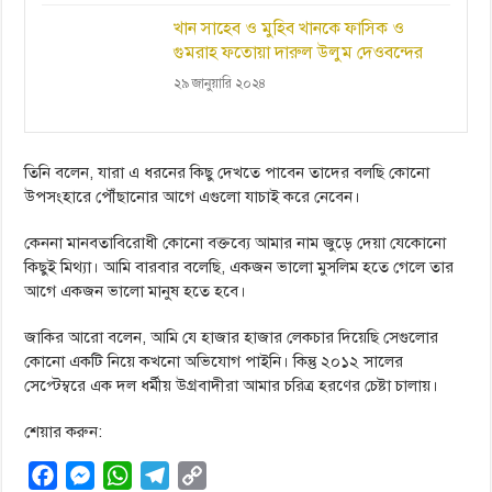
খান সাহেব ও মুহিব খানকে ফাসিক ও
গুমরাহ ফতোয়া দারুল উলুম দেওবন্দের
২৯ জানুয়ারি ২০২৪
তিনি বলেন, যারা এ ধরনের কিছু দেখতে পাবেন তাদের বলছি কোনো
উপসংহারে পৌঁছানোর আগে এগুলো যাচাই করে নেবেন।
কেননা মানবতাবিরোধী কোনো বক্তব্যে আমার নাম জুড়ে দেয়া যেকোনো
কিছুই মিথ্যা। আমি বারবার বলেছি, একজন ভালো মুসলিম হতে গেলে তার
আগে একজন ভালো মানুষ হতে হবে।
জাকির আরো বলেন, আমি যে হাজার হাজার লেকচার দিয়েছি সেগুলোর
কোনো একটি নিয়ে কখনো অভিযোগ পাইনি। কিন্তু ২০১২ সালের
সেপ্টেম্বরে এক দল ধর্মীয় উগ্রবাদীরা আমার চরিত্র হরণের চেষ্টা চালায়।
শেয়ার করুন:
F
M
W
T
C