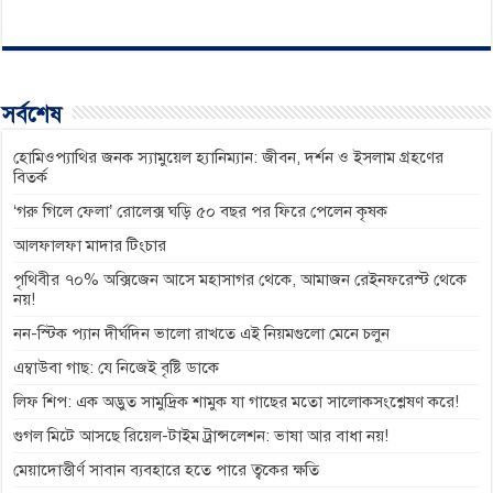
a
e
h
e
o
c
s
a
l
p
e
s
t
e
y
b
e
s
g
L
সর্বশেষ
o
n
A
r
i
o
g
p
a
n
হোমিওপ্যাথির জনক স্যামুয়েল হ্যানিম্যান: জীবন, দর্শন ও ইসলাম গ্রহণের
বিতর্ক
k
e
p
m
k
‘গরু গিলে ফেলা’ রোলেক্স ঘড়ি ৫০ বছর পর ফিরে পেলেন কৃষক
r
আলফালফা মাদার টিংচার
পৃথিবীর ৭০% অক্সিজেন আসে মহাসাগর থেকে, আমাজন রেইনফরেস্ট থেকে
নয়!
নন-স্টিক প্যান দীর্ঘদিন ভালো রাখতে এই নিয়মগুলো মেনে চলুন
এম্বাউবা গাছ: যে নিজেই বৃষ্টি ডাকে
লিফ শিপ: এক অদ্ভুত সামুদ্রিক শামুক যা গাছের মতো সালোকসংশ্লেষণ করে!
গুগল মিটে আসছে রিয়েল-টাইম ট্রান্সলেশন: ভাষা আর বাধা নয়!
মেয়াদোত্তীর্ণ সাবান ব্যবহারে হতে পারে ত্বকের ক্ষতি