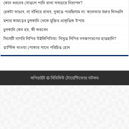
কোন ধরনের বোতলে পানি রাখা সবচেয়ে নিরাপদ?
চেকটা ভাঙাব, না বাঁধিয়ে রাখব, বুঝতে পারছিলাম না: ক্যানভার শুরুর দিনগুলি
মশার কামড়ের চুলকানি থেকে মুক্তির প্রাকৃতিক উপায়
চুলকানি কেন হয়, কী করবেন
সিলেটি নাগরি লিপির উইকিপিডিয়া: বিস্মৃত লিপির নবজাগরণের হাতছানি?
প্লাস্টিক খাওয়া পোকার সাথে পরিচিত হোন
কপিরাইট ©
বিডিভিউ টোয়েন্টিফোর ডটকম