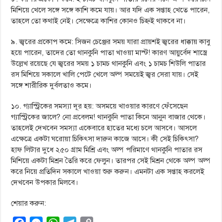
মিশিয়ে খেলে সঙ্গে সঙ্গে কাশি কমে যায়। আর যদি এক সপ্তাহ খেতে পারেন,
তাহলে তো কথাই নেই। সেক্ষেত্রে কাশির কোনও চিহ্নই থাকবে না।
৯. জ্বরের প্রকোপ কমে: সিজন চেঞ্জের সময় যারা প্রায়শই জ্বরের ধাক্কায় কাবু
হয়ে পারেন, তাদের তো থানকুনি পাতা খাওয়া মাস্ট! কারণ আয়ুর্বেদ শাস্ত্রে
উল্লেখ রয়েছে যে জ্বরের সময় ১ চামচ থানকুনি এবং ১ চামচ শিউলি পাতার
রস মিশিয়ে সকালে খালি পেটে খেলে অল্প সময়েই জ্বর সেরা যায়। সেই
সঙ্গে শারীরিক দুর্বলতাও কমে।
১০. গ্যাস্ট্রিকের সমস্যা দূর হয়: অসময়ে খাওয়ার কারণে ফেঁসেছেন
গ্যাস্ট্রিকের জালে? নো প্রবেলম! থানকুনি পাতা কিনে আনুন বাজার থেকে।
তাহলেই দেখবেন সমস্যা একেবারে হাতের মধ্যে চলে আসবে। আসলে
এক্ষেত্রে একটা ঘরোয়া চিকিৎসা দারুন কাজে আসে। কী সেই চিকিৎসা?
হাফ লিটার দুধে ২৫০ গ্রাম মিশ্রি এবং অল্প পরিমাণে থানকুনি পাতার রস
মিশিয়ে একটা মিশ্রন তৈরি করে ফেলুন। তারপর সেই মিশ্রন থেকে অল্প অল্প
করে নিয়ে প্রতিদিন সকালে খাওয়া শুরু করুন। এমনটা এক সপ্তাহ করলেই
দেখবেন উপকার মিলবে।
শেয়ার করুন: