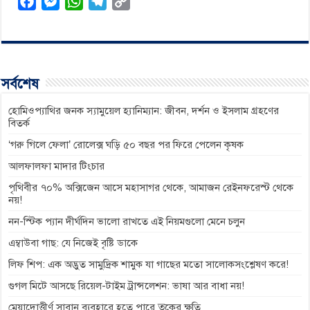
F
M
W
T
C
a
e
h
e
o
c
s
a
l
p
e
s
t
e
y
b
e
s
g
L
সর্বশেষ
o
n
A
r
i
o
g
p
a
n
হোমিওপ্যাথির জনক স্যামুয়েল হ্যানিম্যান: জীবন, দর্শন ও ইসলাম গ্রহণের
বিতর্ক
k
e
p
m
k
‘গরু গিলে ফেলা’ রোলেক্স ঘড়ি ৫০ বছর পর ফিরে পেলেন কৃষক
r
আলফালফা মাদার টিংচার
পৃথিবীর ৭০% অক্সিজেন আসে মহাসাগর থেকে, আমাজন রেইনফরেস্ট থেকে
নয়!
নন-স্টিক প্যান দীর্ঘদিন ভালো রাখতে এই নিয়মগুলো মেনে চলুন
এম্বাউবা গাছ: যে নিজেই বৃষ্টি ডাকে
লিফ শিপ: এক অদ্ভুত সামুদ্রিক শামুক যা গাছের মতো সালোকসংশ্লেষণ করে!
গুগল মিটে আসছে রিয়েল-টাইম ট্রান্সলেশন: ভাষা আর বাধা নয়!
মেয়াদোত্তীর্ণ সাবান ব্যবহারে হতে পারে ত্বকের ক্ষতি