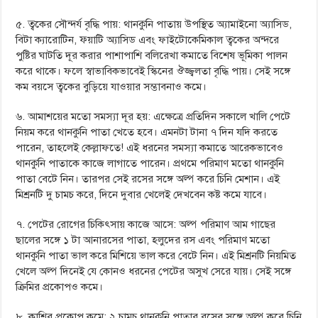
৫. ত্বকের সৌন্দর্য বৃদ্ধি পায়: থানকুনি পাতায় উপস্থিত অ্যামাইনো অ্যাসিড,
বিটা ক্যারোটিন, ফ্য়াটি অ্যাসিড এবং ফাইটোকেমিকাল ত্বকের অন্দরে
পুষ্টির ঘাটতি দূর করার পাশাপাশি বলিরেখা কমাতে বিশেষ ভূমিকা পালন
করে থাকে। ফলে স্বাভাবিকভাবেই স্কিনের ঔজ্জ্বলতা বৃদ্ধি পায়। সেই সঙ্গে
কম বয়সে ত্বকের বুড়িয়ে যাওয়ার সম্ভাবনাও কমে।
৬. আমাশয়ের মতো সমস্যা দূর হয়: এক্ষেত্রে প্রতিদিন সকালে খালি পেটে
নিয়ম করে থানকুনি পাতা খেতে হবে। এমনটা টানা ৭ দিন যদি করতে
পারেন, তাহলেই কেল্লাফতে! এই ধরনের সমস্যা কমাতে আরেকভাবেও
থানকুনি পাতাকে কাজে লাগাতে পারেন। প্রথমে পরিমাণ মতো থানকুনি
পাতা বেটে নিন। তারপর সেই রসের সঙ্গে অল্প করে চিনি মেশান। এই
মিশ্রনটি দু চামচ করে, দিনে দুবার খেলেই দেখবেন কষ্ট কমে যাবে।
৭. পেটের রোগের চিকিৎসায় কাজে আসে: অল্প পরিমাণ আম গাছের
ছালের সঙ্গে ১ টা আনারসের পাতা, হলুদের রস এবং পরিমাণ মতো
থানকুনি পাতা ভাল করে মিশিয়ে ভাল করে বেটে নিন। এই মিশ্রনটি নিয়মিত
খেলে অল্প দিনেই যে কোনও ধরনের পেটের অসুখ সেরে যায়। সেই সঙ্গে
ক্রিমির প্রকোপও কমে।
৮. কাশির প্রকোপ কমে: ২ চামচ থানকুনি পাতার রসের সঙ্গে অল্প করে চিনি