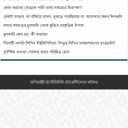
কোন ধরনের বোতলে পানি রাখা সবচেয়ে নিরাপদ?
চেকটা ভাঙাব, না বাঁধিয়ে রাখব, বুঝতে পারছিলাম না: ক্যানভার শুরুর দিনগুলি
মশার কামড়ের চুলকানি থেকে মুক্তির প্রাকৃতিক উপায়
চুলকানি কেন হয়, কী করবেন
সিলেটি নাগরি লিপির উইকিপিডিয়া: বিস্মৃত লিপির নবজাগরণের হাতছানি?
প্লাস্টিক খাওয়া পোকার সাথে পরিচিত হোন
কপিরাইট ©
বিডিভিউ টোয়েন্টিফোর ডটকম