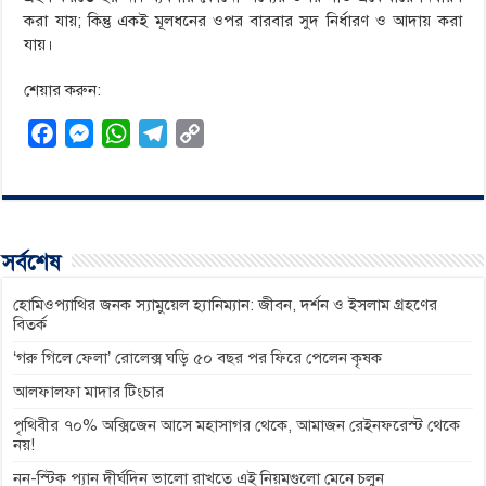
করা যায়; কিন্তু একই মূলধনের ওপর বারবার সুদ নির্ধারণ ও আদায় করা
যায়।
শেয়ার করুন:
F
M
W
T
C
a
e
h
e
o
c
s
a
l
p
e
s
t
e
y
b
e
s
g
L
সর্বশেষ
o
n
A
r
i
o
g
p
a
n
হোমিওপ্যাথির জনক স্যামুয়েল হ্যানিম্যান: জীবন, দর্শন ও ইসলাম গ্রহণের
বিতর্ক
k
e
p
m
k
‘গরু গিলে ফেলা’ রোলেক্স ঘড়ি ৫০ বছর পর ফিরে পেলেন কৃষক
r
আলফালফা মাদার টিংচার
পৃথিবীর ৭০% অক্সিজেন আসে মহাসাগর থেকে, আমাজন রেইনফরেস্ট থেকে
নয়!
নন-স্টিক প্যান দীর্ঘদিন ভালো রাখতে এই নিয়মগুলো মেনে চলুন