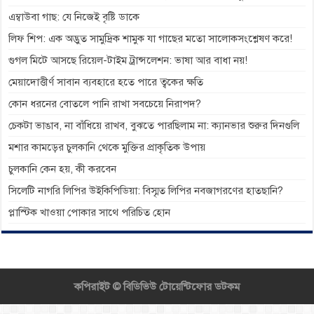
এম্বাউবা গাছ: যে নিজেই বৃষ্টি ডাকে
লিফ শিপ: এক অদ্ভুত সামুদ্রিক শামুক যা গাছের মতো সালোকসংশ্লেষণ করে!
গুগল মিটে আসছে রিয়েল-টাইম ট্রান্সলেশন: ভাষা আর বাধা নয়!
মেয়াদোত্তীর্ণ সাবান ব্যবহারে হতে পারে ত্বকের ক্ষতি
কোন ধরনের বোতলে পানি রাখা সবচেয়ে নিরাপদ?
চেকটা ভাঙাব, না বাঁধিয়ে রাখব, বুঝতে পারছিলাম না: ক্যানভার শুরুর দিনগুলি
মশার কামড়ের চুলকানি থেকে মুক্তির প্রাকৃতিক উপায়
চুলকানি কেন হয়, কী করবেন
সিলেটি নাগরি লিপির উইকিপিডিয়া: বিস্মৃত লিপির নবজাগরণের হাতছানি?
প্লাস্টিক খাওয়া পোকার সাথে পরিচিত হোন
কপিরাইট ©
বিডিভিউ টোয়েন্টিফোর ডটকম