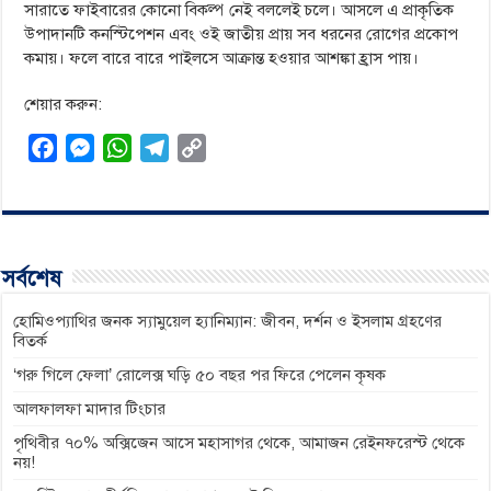
সারাতে ফাইবারের কোনো বিকল্প নেই বললেই চলে। আসলে এ প্রাকৃতিক
উপাদানটি কনস্টিপেশন এবং ওই জাতীয় প্রায় সব ধরনের রোগের প্রকোপ
কমায়। ফলে বারে বারে পাইলসে আক্রান্ত হওয়ার আশঙ্কা হ্রাস পায়।
শেয়ার করুন:
F
M
W
T
C
a
e
h
e
o
c
s
a
l
p
e
s
t
e
y
b
e
s
g
L
সর্বশেষ
o
n
A
r
i
o
g
p
a
n
হোমিওপ্যাথির জনক স্যামুয়েল হ্যানিম্যান: জীবন, দর্শন ও ইসলাম গ্রহণের
বিতর্ক
k
e
p
m
k
‘গরু গিলে ফেলা’ রোলেক্স ঘড়ি ৫০ বছর পর ফিরে পেলেন কৃষক
r
আলফালফা মাদার টিংচার
পৃথিবীর ৭০% অক্সিজেন আসে মহাসাগর থেকে, আমাজন রেইনফরেস্ট থেকে
নয়!