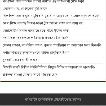
নন-স্টিক প্যান দীর্ঘদিন ভালো রাখতে এই নিয়মগুলো মেনে চলুন
এম্বাউবা গাছ: যে নিজেই বৃষ্টি ডাকে
লিফ শিপ: এক অদ্ভুত সামুদ্রিক শামুক যা গাছের মতো সালোকসংশ্লেষণ করে!
গুগল মিটে আসছে রিয়েল-টাইম ট্রান্সলেশন: ভাষা আর বাধা নয়!
মেয়াদোত্তীর্ণ সাবান ব্যবহারে হতে পারে ত্বকের ক্ষতি
কোন ধরনের বোতলে পানি রাখা সবচেয়ে নিরাপদ?
চেকটা ভাঙাব, না বাঁধিয়ে রাখব, বুঝতে পারছিলাম না: ক্যানভার শুরুর দিনগুলি
মশার কামড়ের চুলকানি থেকে মুক্তির প্রাকৃতিক উপায়
চুলকানি কেন হয়, কী করবেন
সিলেটি নাগরি লিপির উইকিপিডিয়া: বিস্মৃত লিপির নবজাগরণের হাতছানি?
প্লাস্টিক খাওয়া পোকার সাথে পরিচিত হোন
কপিরাইট ©
বিডিভিউ টোয়েন্টিফোর ডটকম