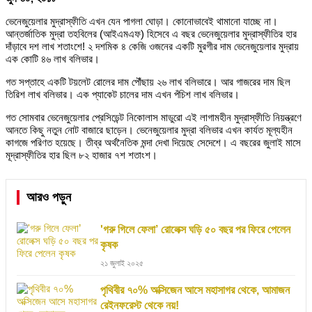
ভেনেজুয়েলার মুদ্রাস্ফীতি এখন যেন পাগলা ঘোড়া। কোনোভাবেই থামানো যাচ্ছে না।
আন্তর্জাতিক মুদ্রা তহবিলের (আইএমএফ) হিসেবে এ বছর ভেনেজুয়েলার মুদ্রাস্ফীতির হার
দাঁড়াবে দশ লাখ শতাংশে! ২ দশমিক ৪ কেজি ওজনের একটি মুরগীর দাম ভেনেজুয়েলার মুদ্রায়
এক কোটি ৪৬ লাখ বলিভার।
গত সপ্তাহে একটি টয়লেট রোলের দাম পৌঁছায় ২৬ লাখ বলিভারে। আর গাজরের দাম ছিল
তিরিশ লাখ বলিভার। এক প্যাকেট চালের দাম এখন পঁচিশ লাখ বলিভার।
গত সোমবার ভেনেজুয়েলার প্রেসিডেন্ট নিকোলাস মাডুরো এই লাগামহীন মুদ্রাস্ফীতি নিয়ন্ত্রণে
আনতে কিছু নতুন নোট বাজারে ছাড়েন। ভেনেজুয়েলার মুদ্রা বলিভার এখন কার্যত মূল্যহীন
কাগজে পরিণত হয়েছে। তীব্র অর্থনৈতিক মন্দা দেখা দিয়েছে সেদেশে। এ বছরের জুলাই মাসে
মূদ্রাস্ফীতির হার ছিল ৮২ হাজার ৭শ শতাংশ।
আরও পড়ুন
'গরু গিলে ফেলা’ রোলেক্স ঘড়ি ৫০ বছর পর ফিরে পেলেন
কৃষক
২১ জুলাই ২০২৫
পৃথিবীর ৭০% অক্সিজেন আসে মহাসাগর থেকে, আমাজন
রেইনফরেস্ট থেকে নয়!