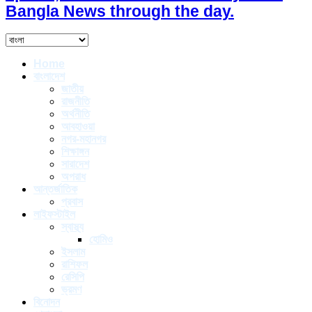
Bangla News through the day.
Home
বাংলাদেশ
জাতীয়
রাজনীতি
অর্থনীতি
আবহাওয়া
নগর-মহানগর
শিক্ষাঙ্গন
সারাদেশ
অপরাধ
আন্তর্জাতিক
প্রবাস
লাইফস্টাইল
স্বাস্থ্য
হোমিও
ইসলাম
রাশিফল
রেসিপি
ভ্রমণ
বিনোদন