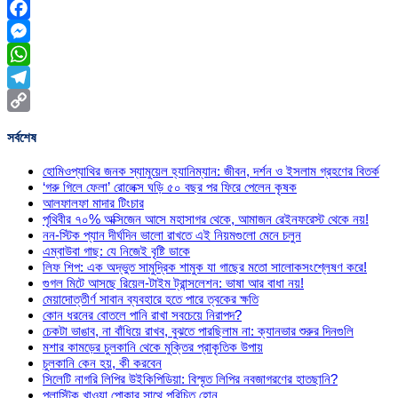
Facebook
Messenger
WhatsApp
Telegram
Copy
সর্বশেষ
Link
হোমিওপ্যাথির জনক স্যামুয়েল হ্যানিম্যান: জীবন, দর্শন ও ইসলাম গ্রহণের বিতর্ক
‘গরু গিলে ফেলা’ রোলেক্স ঘড়ি ৫০ বছর পর ফিরে পেলেন কৃষক
আলফালফা মাদার টিংচার
পৃথিবীর ৭০% অক্সিজেন আসে মহাসাগর থেকে, আমাজন রেইনফরেস্ট থেকে নয়!
নন-স্টিক প্যান দীর্ঘদিন ভালো রাখতে এই নিয়মগুলো মেনে চলুন
এম্বাউবা গাছ: যে নিজেই বৃষ্টি ডাকে
লিফ শিপ: এক অদ্ভুত সামুদ্রিক শামুক যা গাছের মতো সালোকসংশ্লেষণ করে!
গুগল মিটে আসছে রিয়েল-টাইম ট্রান্সলেশন: ভাষা আর বাধা নয়!
মেয়াদোত্তীর্ণ সাবান ব্যবহারে হতে পারে ত্বকের ক্ষতি
কোন ধরনের বোতলে পানি রাখা সবচেয়ে নিরাপদ?
চেকটা ভাঙাব, না বাঁধিয়ে রাখব, বুঝতে পারছিলাম না: ক্যানভার শুরুর দিনগুলি
মশার কামড়ের চুলকানি থেকে মুক্তির প্রাকৃতিক উপায়
চুলকানি কেন হয়, কী করবেন
সিলেটি নাগরি লিপির উইকিপিডিয়া: বিস্মৃত লিপির নবজাগরণের হাতছানি?
প্লাস্টিক খাওয়া পোকার সাথে পরিচিত হোন