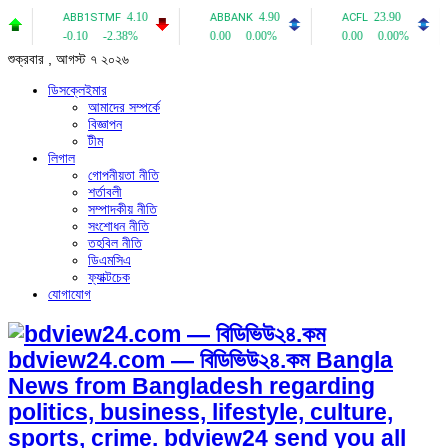
শুক্রবার , আগস্ট ৭ ২০২৬
ডিসক্লেইমার
আমাদের সম্পর্কে
বিজ্ঞাপন
টীম
লিগাল
গোপনীয়তা নীতি
শর্তাবলী
সম্পাদকীয় নীতি
সংশোধন নীতি
তহবিল নীতি
ডিএমসিএ
ফ্যাক্টচেক
যোগাযোগ
bdview24.com — বিডিভিউ২৪.কম Bangla
News from Bangladesh regarding
politics, business, lifestyle, culture,
sports, crime. bdview24 send you all