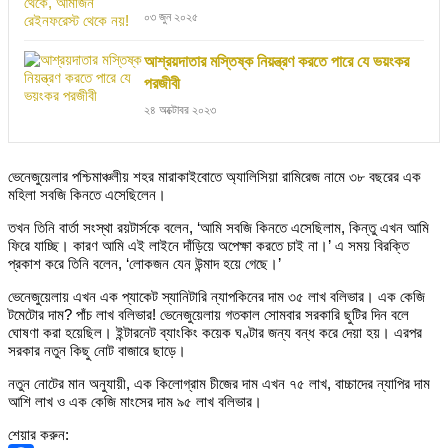
০৩ জুন ২০২৫
আশ্রয়দাতার মস্তিষ্ক নিয়ন্ত্রণ করতে পারে যে ভয়ংকর
পরজীবী
২৪ অক্টোবর ২০২৩
ভেনেজুয়েলার পশ্চিমাঞ্চলীয় শহর মারাকাইবোতে অ্যালিসিয়া রামিরেজ নামে ৩৮ বছরের এক
মহিলা সবজি কিনতে এসেছিলেন।
তখন তিনি বার্তা সংস্থা রয়টার্সকে বলেন, ‘আমি সবজি কিনতে এসেছিলাম, কিন্তু এখন আমি
ফিরে যাচ্ছি। কারণ আমি এই লাইনে দাঁড়িয়ে অপেক্ষা করতে চাই না।’ এ সময় বিরক্তি
প্রকাশ করে তিনি বলেন, ‘লোকজন যেন উন্মাদ হয়ে গেছে।’
ভেনেজুয়েলায় এখন এক প্যাকেট স্যানিটারি ন্যাপকিনের দাম ৩৫ লাখ বলিভার। এক কেজি
টমেটোর দাম? পাঁচ লাখ বলিভার! ভেনেজুয়েলায় গতকাল সোমবার সরকারি ছুটির দিন বলে
ঘোষণা করা হয়েছিল। ইন্টারনেট ব্যাংকিং কয়েক ঘণ্টার জন্য বন্ধ করে দেয়া হয়। এরপর
সরকার নতুন কিছু নোট বাজারে ছাড়ে।
নতুন নোটের মান অনুযায়ী, এক কিলোগ্রাম চীজের দাম এখন ৭৫ লাখ, বাচ্চাদের ন্যাপির দাম
আশি লাখ ও এক কেজি মাংসের দাম ৯৫ লাখ বলিভার।
শেয়ার করুন: