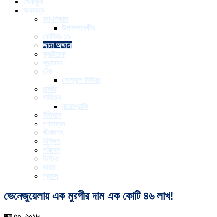
খেলাধুলা
অন্যান্য
মত-দ্বিমত
উপসম্পাদকীয়
কোভিড-১৯
জানা অজানা
ফ্যাক্টচেক
স্ক্যান্ডাল
টেক
সোশ্যাল মিডিয়া
চাকরি
সাহিত্য
বায়োগ্রাফি
ইতিহাস
গণমাধ্যম
জীবজগৎ
উদ্ভিদ
পরিবেশ
ভিডিও
ভারত
প্রবাস
ভেনেজুয়েলায় এক মুরগীর দাম এক কোটি ৪৬ লাখ!
জুন ৩০, ২০১৮