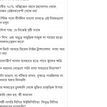
থিবীর ৭০% অক্সিজেন আসে মহাসাগর থেকে,
াজন রেইনফরেস্ট থেকে নয়!
স্টিক প্যান দীর্ঘদিন ভালো রাখতে এই নিয়মগুলো
ে চলুন
বাউবা গাছ: যে নিজেই বৃষ্টি ডাকে
 শিপ: এক অদ্ভুত সামুদ্রিক শামুক যা গাছের মতো
লোকসংশ্লেষণ করে!
ল মিটে আসছে রিয়েল-টাইম ট্রান্সলেশন: ভাষা আর
া নয়!
়াদোত্তীর্ণ সাবান ব্যবহারে হতে পারে ত্বকের ক্ষতি
ন ধরনের বোতলে পানি রাখা সবচেয়ে নিরাপদ?
টা ভাঙাব, না বাঁধিয়ে রাখব, বুঝতে পারছিলাম না:
ানভার শুরুর দিনগুলি
র কামড়ের চুলকানি থেকে মুক্তির প্রাকৃতিক উপায়
লকানি কেন হয়, কী করবেন
েটি নাগরি লিপির উইকিপিডিয়া: বিস্মৃত লিপির
জাগরণের হাতছানি?