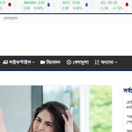
যোগাযোগ
লাইফস্টাইল
বিনোদন
খেলাধুলা
অন্যান্য
সর্
হোম
দর্
‘গর
পে
আল