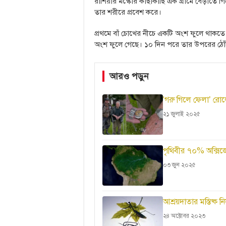
রাশিয়ার মস্কোর কাছাকাছি এক গ্রামে বেড়াতে গ
তার শরীরে প্রবেশ করে।
প্রথমে বাঁ চোখের নীচে একটি অংশ ফুলে থাকতে
অংশ ফুলে গেছে। ১০ দিন পরে তার উপরের ঠোঁ
আরও পড়ুন
'গরু গিলে ফেলা’ রো
২১ জুলাই ২০২৫
পৃথিবীর ৭০% অক্সি
০৩ জুন ২০২৫
আশ্রয়দাতার মস্তিষ্ক 
২৪ অক্টোবর ২০২৩