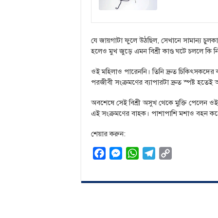
যে জায়গাটা ফুলে উঠছিল, সেখানে সামান্য চুলকা
হলেও মুখ জুড়ে এমন বিশ্রী কাণ্ড ঘটে চললে কি নিশ
ওই মহিলাও পারেননি। তিনি দ্রুত চিকিৎসকদের ক
পরজীবী সংক্রমণের ব্যাপারটা দ্রুত স্পষ্ট হতেই
অবশেষে সেই বিশ্রী অসুখ থেকে মুক্তি পেলেন ওই ম
এই সংক্রমণের বাহক। পাশাপাশি মশাও বহন ক
শেয়ার করুন:
F
M
W
T
C
a
e
h
e
o
c
s
a
l
p
e
s
t
e
y
b
e
s
g
L
o
n
A
r
i