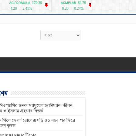
বশেষ
িওপ্যাথির জনক স্যামুয়েল হ্যানিম্যান: জীবন,
শন ও ইসলাম গ্রহণের বিতর্ক
ু গিলে ফেলা’ রোলেক্স ঘড়ি ৫০ বছর পর ফিরে
লেন কৃষক
ফালফা মাদার টিংচার