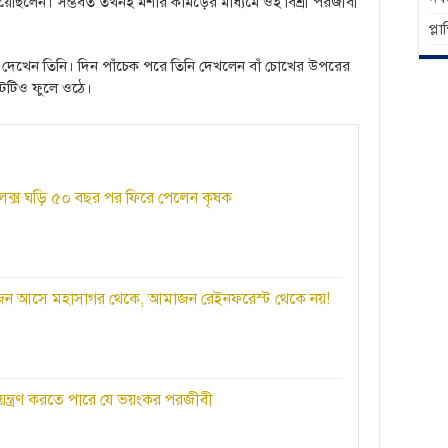
িয়েছিলেন। সম্ভবত তখনই মশার কামড়ের মাধ্যমে ওই বিশ্রী পরজীবী
প্ল
 দেখেন তিনি। দিন পাঁচেক পরে তিনি দেখলেন বাঁ চোখের উপরের
টটিও ফুলে ওঠে।
লেক্স ঘড়ি ৫০ বছর পর ফিরে পেলেন কৃষক
জেন আসে মহাসাগর থেকে, আমাজন রেইনফরেস্ট থেকে নয়!
নিয়ন্ত্রণ করতে পারে যে ভয়ংকর পরজীবী