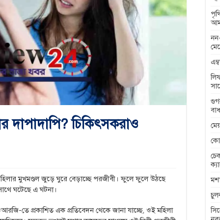
পৃ
আম
নন-
মেন
এম্
লিফ
সা
গুগ
বাধ
কার দাপাদাপি? চিকিৎসকরাও
মেয
কো
চেক
ক্য
িলার মুখমণ্ডল জুড়ে ঘুরে বেড়াচ্ছে পরজীবী। ফুলে ফুলে উঠছে
মশা
 সাথে ঘটেছে এ ঘটনা।
চু
সিল
ওআরজি-তে প্রকাশিত এক প্রতিবেদন থেকে জানা যাচ্ছে, ওই মহিলা
নব