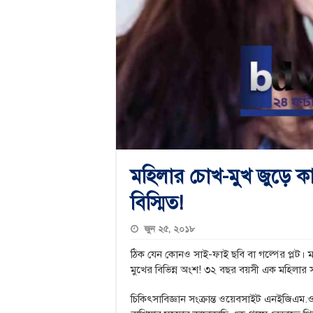
মহিলার চোখ-মুখ জুড়ে 
বিস্মিত!
জুন ২৫, ২০১৮
ঠিক যেন কোনও সাই-ফাই ছবি বা গল্পের প্লট। মহ
মুখের বিভিন্ন অংশ! ৩২ বছর বয়সী এক মহিলার
চিকিৎসাবিজ্ঞান সংক্রান্ত ওয়েবসাইট এনইজিএম.