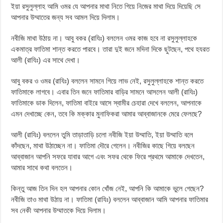
ইয়া রসুলুল্লাহ আমি ওমর যে আপনার মাথা নিতে গিয়ে নিজের মাথা দিয়ে দিয়েছি সে
আপনার উম্মাতের জন্য সব আমল দিয়ে দিলাম।
নবীজি মাথা উঠায় না। আবু বকর (রাযিঃ) বললেন ওমর কাজ হবে না রসুলুল্লাহকে
একমাত্র ফাতিমা শান্ত করতে পারবে। তারা দুই জনে মদিনা দিকে ছুটছেন, পথে হযরত
আলী (রাযিঃ) এর সাথে দেখা।
আবু বকর ও ওমর (রাযিঃ) বললেন সামনে গিয়ে লাভ নেই, রসুলুল্লাহকে শান্ত করতে
ফাতিমাকে লাগবে। এবার তিন জনে ফাতিমার বাড়ির সামনে আসলেন আলী (রাযিঃ)
ফাতিমাকে ডাক দিলেন, ফাতিমা বাইরে আসে স্বামীর চেহারা দেখে বললেন, আপনাকে
এমন দেখাচ্ছে কেন, তবে কি মক্কার মুনাফিকরা আমার আব্বাজানকে মেরে ফেলছে?
আলী (রাযিঃ) বললেন তুমি তাড়াতাড়ি চলো নবীজি ইয়া উম্মাতি, ইয়া উম্মাতি বলে
কাঁদছেন, মাথা উঠাচ্ছেন না। ফাতিমা দৌরে গেলেন। নবীজির কাছে গিয়ে বলছেন
আব্বাজান আপনি সফরে যাবার আগে এবং সফর থেকে ফিরে প্রথমে আমাকে দেখতেন,
আমার সাথে কথা বলতেন।
কিন্তু আজ তিন দিন হল আপনার কোন খোঁজ নেই, আপনি কি আমাকে ভুলে গেছেন?
নবীজি তাও মাথা উঠায় না। ফাতিমা (রাযিঃ) বললেন আব্বাজান আমি আপনার ফাতিমার
সব নেকী আপনার উম্মাতকে দিয়ে দিলাম।