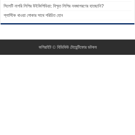
সিলেটি নাগরি লিপির উইকিপিডিয়া: বিস্মৃত লিপির নবজাগরণের হাতছানি?
প্লাস্টিক খাওয়া পোকার সাথে পরিচিত হোন
কপিরাইট ©
বিডিভিউ টোয়েন্টিফোর ডটকম