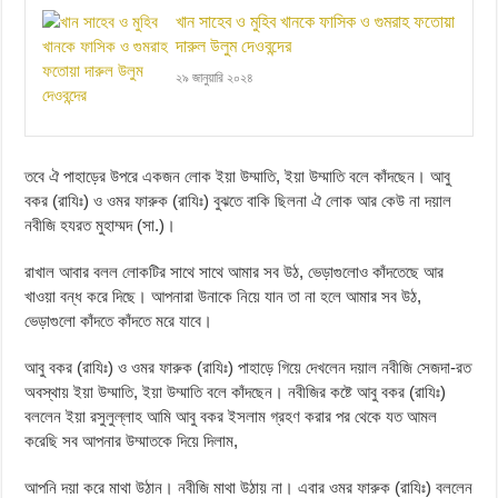
খান সাহেব ও মুহিব খানকে ফাসিক ও গুমরাহ ফতোয়া
দারুল উলুম দেওবন্দের
২৯ জানুয়ারি ২০২৪
তবে ঐ পাহাড়ের উপরে একজন লোক ইয়া উম্মাতি, ইয়া উম্মাতি বলে কাঁদছেন। আবু
বকর (রাযিঃ) ও ওমর ফারুক (রাযিঃ) বুঝতে বাকি ছিলনা ঐ লোক আর কেউ না দয়াল
নবীজি হযরত মুহাম্মদ (সা.)।
রাখাল আবার বলল লোকটির সাথে সাথে আমার সব উঠ, ভেড়াগুলোও কাঁদতেছে আর
খাওয়া বন্ধ করে দিছে। আপনারা উনাকে নিয়ে যান তা না হলে আমার সব উঠ,
ভেড়াগুলো কাঁদতে কাঁদতে মরে যাবে।
আবু বকর (রাযিঃ) ও ওমর ফারুক (রাযিঃ) পাহাড়ে গিয়ে দেখলেন দয়াল নবীজি সেজদা-রত
অবস্থায় ইয়া উম্মাতি, ইয়া উম্মাতি বলে কাঁদছেন। নবীজির কষ্টে আবু বকর (রাযিঃ)
বললেন ইয়া রসুলুল্লাহ আমি আবু বকর ইসলাম গ্রহণ করার পর থেকে যত আমল
করেছি সব আপনার উম্মাতকে দিয়ে দিলাম,
আপনি দয়া করে মাথা উঠান। নবীজি মাথা উঠায় না। এবার ওমর ফারুক (রাযিঃ) বললেন