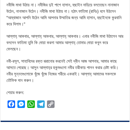
নবীজি মাথা উঠায় না। নবীজির দুই পাশে হাসান, হুছাইন দাড়িয়ে বলতেছেন নানাজান
উঠেন, নানাজান উঠেন। নবীজি মাথা উঠায় না। হঠাৎ ফাতিমা (রাযিঃ) বলে উঠলেন
“আব্বাজান আপনি উঠেন আমি আপনার উম্মাতির জন্য আমি হাসান, হুছাইনকে কুরবানি
করে দিলাম।“
আল্লাহ্ আকবার, আল্লাহ্ আকবার, আল্লাহ্ আকবার। এবার নবীজি মাথা উঠালেন আর
বললেন ফাতিমা তুমি কি দোয়া করলা আমার আল্লাহ্ তোমার দোয়া কবুল করে
ফেলছেন।
নবী-রসূল, সাহাবিদের রক্ত ঝরানোর করনেই সেই দ্বীন আজ আপনার, আমার কাছে
আসতে পেরেছে। আসুন আল্লাহ্র হুকুমগুলো নবীর তরীকায় পালন করার চেষ্টা করি।
নবীর সুন্নতগুলোকে খুঁজে খুঁজে নিজের শরীরে একরাই। আল্লাহ্ আমাদের সকলকে
তৌফিক দান করুন।
শেয়ার করুন:
F
M
W
T
C
a
e
h
e
o
c
s
a
l
p
e
s
t
e
y