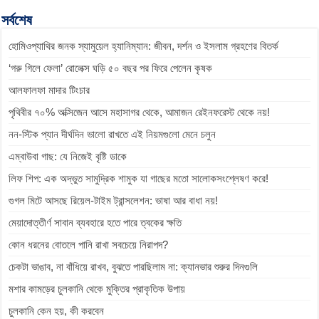
b
e
s
g
L
সর্বশেষ
o
n
A
r
i
হোমিওপ্যাথির জনক স্যামুয়েল হ্যানিম্যান: জীবন, দর্শন ও ইসলাম গ্রহণের বিতর্ক
o
g
p
a
n
k
e
p
m
k
‘গরু গিলে ফেলা’ রোলেক্স ঘড়ি ৫০ বছর পর ফিরে পেলেন কৃষক
r
আলফালফা মাদার টিংচার
পৃথিবীর ৭০% অক্সিজেন আসে মহাসাগর থেকে, আমাজন রেইনফরেস্ট থেকে নয়!
নন-স্টিক প্যান দীর্ঘদিন ভালো রাখতে এই নিয়মগুলো মেনে চলুন
এম্বাউবা গাছ: যে নিজেই বৃষ্টি ডাকে
লিফ শিপ: এক অদ্ভুত সামুদ্রিক শামুক যা গাছের মতো সালোকসংশ্লেষণ করে!
গুগল মিটে আসছে রিয়েল-টাইম ট্রান্সলেশন: ভাষা আর বাধা নয়!
মেয়াদোত্তীর্ণ সাবান ব্যবহারে হতে পারে ত্বকের ক্ষতি
কোন ধরনের বোতলে পানি রাখা সবচেয়ে নিরাপদ?
চেকটা ভাঙাব, না বাঁধিয়ে রাখব, বুঝতে পারছিলাম না: ক্যানভার শুরুর দিনগুলি
মশার কামড়ের চুলকানি থেকে মুক্তির প্রাকৃতিক উপায়
চুলকানি কেন হয়, কী করবেন