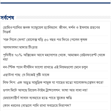
c
s
a
l
p
e
s
t
e
y
b
e
s
g
L
সর্বশেষ
o
n
A
r
i
o
g
p
a
n
হোমিওপ্যাথির জনক স্যামুয়েল হ্যানিম্যান: জীবন, দর্শন ও ইসলাম গ্রহণের
বিতর্ক
k
e
p
m
k
‘গরু গিলে ফেলা’ রোলেক্স ঘড়ি ৫০ বছর পর ফিরে পেলেন কৃষক
r
আলফালফা মাদার টিংচার
পৃথিবীর ৭০% অক্সিজেন আসে মহাসাগর থেকে, আমাজন রেইনফরেস্ট থেকে
নয়!
নন-স্টিক প্যান দীর্ঘদিন ভালো রাখতে এই নিয়মগুলো মেনে চলুন
এম্বাউবা গাছ: যে নিজেই বৃষ্টি ডাকে
লিফ শিপ: এক অদ্ভুত সামুদ্রিক শামুক যা গাছের মতো সালোকসংশ্লেষণ করে!
গুগল মিটে আসছে রিয়েল-টাইম ট্রান্সলেশন: ভাষা আর বাধা নয়!
মেয়াদোত্তীর্ণ সাবান ব্যবহারে হতে পারে ত্বকের ক্ষতি
কোন ধরনের বোতলে পানি রাখা সবচেয়ে নিরাপদ?