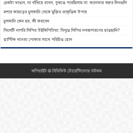
চেকটা ভাঙাব, না বাঁধিয়ে রাখব, বুঝতে পারছিলাম না: ক্যানভার শুরুর দিনগুলি
মশার কামড়ের চুলকানি থেকে মুক্তির প্রাকৃতিক উপায়
চুলকানি কেন হয়, কী করবেন
সিলেটি নাগরি লিপির উইকিপিডিয়া: বিস্মৃত লিপির নবজাগরণের হাতছানি?
প্লাস্টিক খাওয়া পোকার সাথে পরিচিত হোন
কপিরাইট ©
বিডিভিউ টোয়েন্টিফোর ডটকম