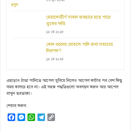
০৩ জুন ২০২৫
মেয়াদোত্তীর্ণ সাবান ব্যবহারে হতে পারে
ত্বকের ক্ষতি
১৮ মে ২০২৫
কোন ধরনের বোতলে পানি রাখা সবচেয়ে
নিরাপদ?
১৮ মে ২০২৫
এছাড়াও ঠাণ্ডা পানিতে আপেল ডুবিয়ে নিলেও আপেল কাটার পর বেশ কিছু
সময় কালচে হবে না। এই সহজ পদ্ধতিগুলো অবলম্বন করুন আর আপেল
রাখুন তরতাজা।
শেয়ার করুন:
F
M
W
T
C
a
e
h
e
o