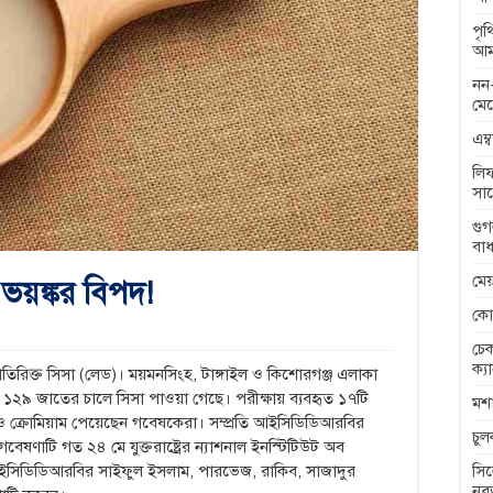
পৃ
আম
নন-
মেন
এম্
লিফ
সা
গুগ
বাধ
মেয
 ভয়ঙ্কর বিপদ!
কো
চেক
ক্য
রাতিরিক্ত সিসা (লেড)। ময়মনসিংহ, টাঙ্গাইল ও কিশোরগঞ্জ এলাকা
ে ১২৯ জাতের চালে সিসা পাওয়া গেছে। পরীক্ষায় ব্যবহৃত ১৭টি
মশা
া ও ক্রোমিয়াম পেয়েছেন গবেষকেরা। সম্প্রতি আইসিডিডিআরবির
চু
েষণাটি গত ২৪ মে যুক্তরাষ্ট্রের ন্যাশনাল ইনস্টিটিউট অব
সিল
আইসিডিডিআরবির সাইফুল ইসলাম, পারভেজ, রাকিব, সাজাদুর
নব