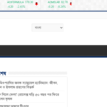
বশেষ
িওপ্যাথির জনক স্যামুয়েল হ্যানিম্যান: জীবন,
শন ও ইসলাম গ্রহণের বিতর্ক
ু গিলে ফেলা’ রোলেক্স ঘড়ি ৫০ বছর পর ফিরে
লেন কৃষক
ফালফা মাদার টিংচার