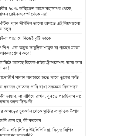
থিবীর ৭০% অক্সিজেন আসে মহাসাগর থেকে,
াজন রেইনফরেস্ট থেকে নয়!
স্টিক প্যান দীর্ঘদিন ভালো রাখতে এই নিয়মগুলো
ে চলুন
বাউবা গাছ: যে নিজেই বৃষ্টি ডাকে
 শিপ: এক অদ্ভুত সামুদ্রিক শামুক যা গাছের মতো
লোকসংশ্লেষণ করে!
ল মিটে আসছে রিয়েল-টাইম ট্রান্সলেশন: ভাষা আর
া নয়!
়াদোত্তীর্ণ সাবান ব্যবহারে হতে পারে ত্বকের ক্ষতি
ন ধরনের বোতলে পানি রাখা সবচেয়ে নিরাপদ?
টা ভাঙাব, না বাঁধিয়ে রাখব, বুঝতে পারছিলাম না:
ানভার শুরুর দিনগুলি
র কামড়ের চুলকানি থেকে মুক্তির প্রাকৃতিক উপায়
লকানি কেন হয়, কী করবেন
েটি নাগরি লিপির উইকিপিডিয়া: বিস্মৃত লিপির
জাগরণের হাতছানি?