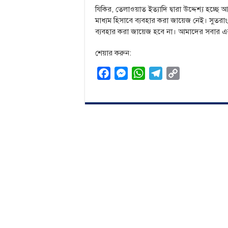
যিকির, তেলাওয়াত ইত্যাদি দ্বারা উদ্দেশ্য হচ্ছে
মাধ্যম হিসাবে ব্যবহার করা জায়েজ নেই। সুত
ব্যবহার করা জায়েজ হবে না। আমাদের সবার এ
শেয়ার করুন:
F
M
W
T
C
a
e
h
e
o
c
s
a
l
p
e
s
t
e
y
b
e
s
g
L
o
n
A
r
i
o
g
p
a
n
k
e
p
m
k
r