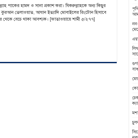
 আল্লাহ পাকের হামদ ও সানা প্রকাশ করা। যিকরুল্লাহকে অন্য কিছুর
পৃ
রাং কুরআন তেলাওয়াত, আযান ইত্যাদি মোবাইলের রিংটোন হিসাবে
আম
র থেকে বেচে থাকা আবশ্যক। [ফাতাওয়ায়ে শামী ৫/২৭৭]
নন-
মেন
এম্
লিফ
সা
গুগ
বাধ
মেয
কো
চেক
ক্য
মশা
চু
সিল
নব