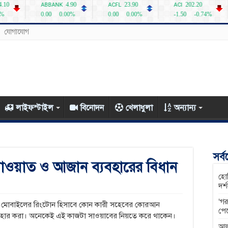
যোগাযোগ
লাইফস্টাইল
বিনোদন
খেলাধুলা
অন্যান্য
সর্
াওয়াত ও আজান ব্যবহারের বিধান
হোম
দর্
‘গর
ে, মোবাইলের রিংটোন হিসাবে কোন কারী সহেবের কোরআন
পে
্যবহার করা। অনেকেই এই কাজটা সাওয়াবের নিয়তে করে থাকেন।
আল