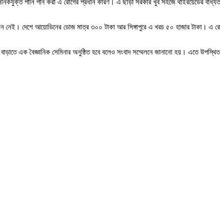
্সেনিকযুক্ত পানি পান করা এ রোগের প্রধান কারণ। এ ছাড়া সরকার খুব সহজে থাইরয়েডের বাধ্যতা
জন নেই। দেশে আয়োডিনের ডোজ মাত্র ৩০০ টাকা আর সিঙ্গাপুরে এ খরচ ৫০ হাজার টাকা। এ রো
ড়াতে এক বৈজ্ঞানিক সেমিনার অনুষ্ঠিত হবে বলেও সংবাদ সম্মেলনে জানানো হয়। এতে উপস্থিত 