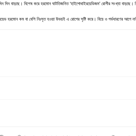
া দিন দিন বাড়ছে। বিশেষ করে হরমোন ঘাটতিজনিত ‘হাইপোথাইরয়েডিজম’ রোগীর সংখ্যা বাড়ছে। 
য়েড হরমোন কম বা বেশি নিঃসৃত হওয়া উভয়ই এ রোগের সৃষ্টি করে। বিয়ে ও গর্ভধারণের আগে না