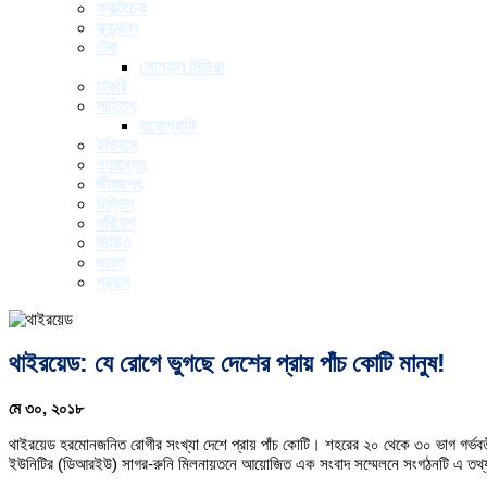
ফ্যাক্টচেক
স্ক্যান্ডাল
টেক
সোশ্যাল মিডিয়া
চাকরি
সাহিত্য
বায়োগ্রাফি
ইতিহাস
গণমাধ্যম
জীবজগৎ
উদ্ভিদ
পরিবেশ
ভিডিও
ভারত
প্রবাস
থাইরয়েড: যে রোগে ভুগছে দেশের প্রায় পাঁচ কোটি মানুষ!
মে ৩০, ২০১৮
থাইরয়েড হরমোনজনিত রোগীর সংখ্যা দেশে প্রায় পাঁচ কোটি। শহরের ২০ থেকে ৩০ ভাগ গর্ভবতী
ইউনিটির (ডিআরইউ) সাগর-রুনি মিলনায়তনে আয়োজিত এক সংবাদ সম্মেলনে সংগঠনটি এ তথ্