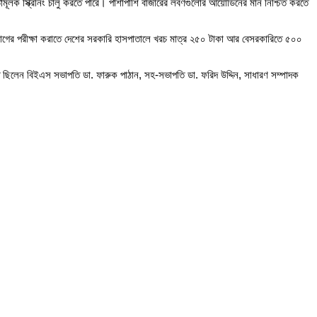
মূলক স্ক্রিনিং চালু করতে পারে। পাশাপাশি বাজারের লবণগুলোর আয়োডিনের মান নিশ্চিত করতে
গের পরীক্ষা করাতে দেশের সরকারি হাসপাতালে খরচ মাত্র ২৫০ টাকা আর বেসরকারিতে ৫০০
ছিলেন বিইএস সভাপতি ডা. ফারুক পাঠান, সহ-সভাপতি ডা. ফরিদ উদ্দিন, সাধারণ সম্পাদক