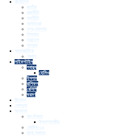
বাংলাদেশ
জাতীয়
রাজনীতি
অর্থনীতি
আবহাওয়া
নগর-মহানগর
শিক্ষাঙ্গন
সারাদেশ
অপরাধ
আন্তর্জাতিক
প্রবাস
লাইফস্টাইল
স্বাস্থ্য
হোমিও
ইসলাম
রাশিফল
রেসিপি
ভ্রমণ
বিনোদন
খেলাধুলা
অন্যান্য
মত-দ্বিমত
উপসম্পাদকীয়
কোভিড-১৯
জানা অজানা