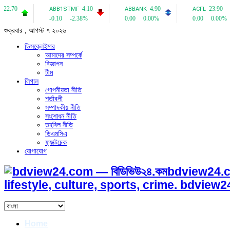
শুক্রবার , আগস্ট ৭ ২০২৬
ডিসক্লেইমার
আমাদের সম্পর্কে
বিজ্ঞাপন
টীম
লিগাল
গোপনীয়তা নীতি
শর্তাবলী
সম্পাদকীয় নীতি
সংশোধন নীতি
তহবিল নীতি
ডিএমসিএ
ফ্যাক্টচেক
যোগাযোগ
bdview24.c
lifestyle, culture, sports, crime. bdvie
Home