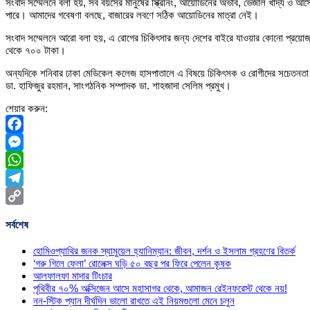
সংবাদ সম্মেলনে বলা হয়, সব বয়সের মানুষের স্ক্রিনিং, আয়োডিনের অভাব, ভেজাল খাদ্য ও আর
পারে। আমাদের গবেষণা বলছে, বাজারের লবণে সঠিক আয়োডিনের মাত্রা নেই।
সংবাদ সম্মেলনে আরো বলা হয়, এ রোগের চিকিৎসার জন্য দেশের বাইরে যাওয়ার কোনো প্রয়ো
থেকে ৭০০ টাকা।
অন্যদিকে শনিবার ঢাকা মেডিকেল কলেজ হাসপাতালে এ বিষয়ে চিকিৎসক ও রোগীদের সচেতনতা বা
ডা. হাফিজুর রহমান, সাংগঠনিক সম্পাদক ডা. শাহজাদা সেলিম প্রমুখ।
শেয়ার করুন:
Facebook
Messenger
WhatsApp
Telegram
Copy
সর্বশেষ
Link
হোমিওপ্যাথির জনক স্যামুয়েল হ্যানিম্যান: জীবন, দর্শন ও ইসলাম গ্রহণের বিতর্ক
‘গরু গিলে ফেলা’ রোলেক্স ঘড়ি ৫০ বছর পর ফিরে পেলেন কৃষক
আলফালফা মাদার টিংচার
পৃথিবীর ৭০% অক্সিজেন আসে মহাসাগর থেকে, আমাজন রেইনফরেস্ট থেকে নয়!
নন-স্টিক প্যান দীর্ঘদিন ভালো রাখতে এই নিয়মগুলো মেনে চলুন