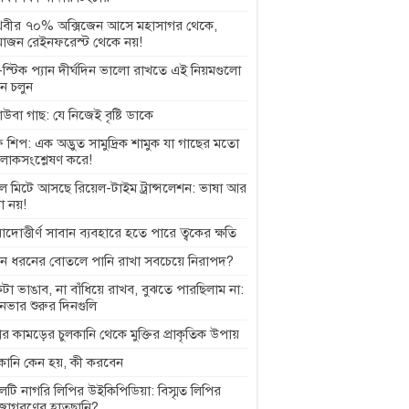
থিবীর ৭০% অক্সিজেন আসে মহাসাগর থেকে,
াজন রেইনফরেস্ট থেকে নয়!
স্টিক প্যান দীর্ঘদিন ভালো রাখতে এই নিয়মগুলো
ে চলুন
বাউবা গাছ: যে নিজেই বৃষ্টি ডাকে
 শিপ: এক অদ্ভুত সামুদ্রিক শামুক যা গাছের মতো
লোকসংশ্লেষণ করে!
ল মিটে আসছে রিয়েল-টাইম ট্রান্সলেশন: ভাষা আর
া নয়!
়াদোত্তীর্ণ সাবান ব্যবহারে হতে পারে ত্বকের ক্ষতি
ন ধরনের বোতলে পানি রাখা সবচেয়ে নিরাপদ?
টা ভাঙাব, না বাঁধিয়ে রাখব, বুঝতে পারছিলাম না:
ানভার শুরুর দিনগুলি
র কামড়ের চুলকানি থেকে মুক্তির প্রাকৃতিক উপায়
লকানি কেন হয়, কী করবেন
েটি নাগরি লিপির উইকিপিডিয়া: বিস্মৃত লিপির
জাগরণের হাতছানি?