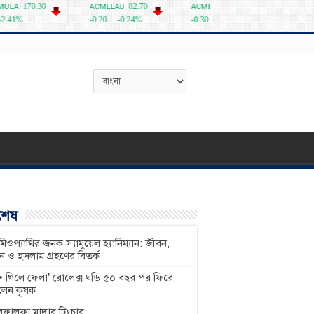
বশেষ
িওপ্যাথির জনক স্যামুয়েল হ্যানিম্যান: জীবন,
শন ও ইসলাম গ্রহণের বিতর্ক
ু গিলে ফেলা’ রোলেক্স ঘড়ি ৫০ বছর পর ফিরে
লেন কৃষক
ফালফা মাদার টিংচার