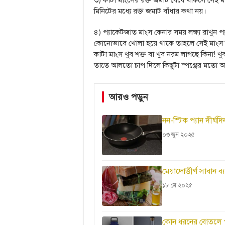
৩) কাটা মাংসের রক্ত জমাট বেঁধে থাকলে সেই ম
মিনিটের মধ্যে রক্ত জমাট বাঁধার কথা নয়।
৪) প্যাকেটজাত মাংস কেনার সময় লক্ষ্য রাখুন 
কোনোভাবে খোলা হয়ে থাকে তাহলে সেই মাংস 
কাটা মাংস খুব শক্ত বা খুব নরম লাগছে কিনা! খ
তাতে আলতো চাপ দিলে কিছুটা স্পঞ্জের মতো অ
আরও পড়ুন
নন-স্টিক প্যান দীর্
০৩ জুন ২০২৫
মেয়াদোত্তীর্ণ সাবান 
১৮ মে ২০২৫
কোন ধরনের বোতলে পা