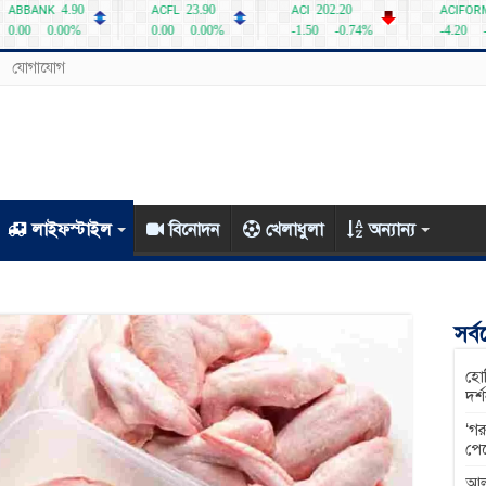
যোগাযোগ
লাইফস্টাইল
বিনোদন
খেলাধুলা
অন্যান্য
সর্
হোম
দর্
‘গর
পে
আল