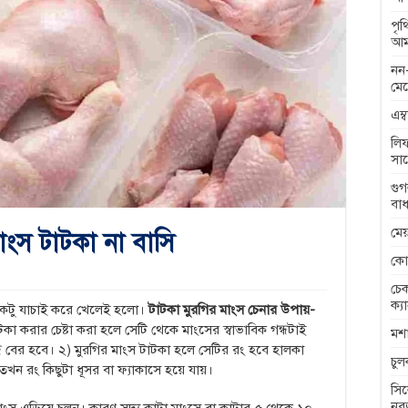
পৃ
আম
নন-
মেন
এম্
লিফ
সা
গুগ
বাধ
মেয
াংস টাটকা না বাসি
কো
চেক
ক্য
একটু যাচাই করে খেলেই হলো।
টাটকা মুরগির মাংস চেনার উপায়-
কা করার চেষ্টা করা হলে সেটি থেকে মাংসের স্বাভাবিক গন্ধটাই
মশা
ধ বের হবে। ২) মুরগির মাংস টাটকা হলে সেটির রং হবে হালকা
চু
খন রং কিছুটা ধূসর বা ফ্যাকাসে হয়ে যায়।
সিল
নব