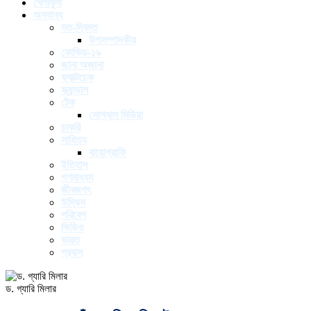
খেলাধুলা
অন্যান্য
মত-দ্বিমত
উপসম্পাদকীয়
কোভিড-১৯
জানা অজানা
ফ্যাক্টচেক
স্ক্যান্ডাল
টেক
সোশ্যাল মিডিয়া
চাকরি
সাহিত্য
বায়োগ্রাফি
ইতিহাস
গণমাধ্যম
জীবজগৎ
উদ্ভিদ
পরিবেশ
ভিডিও
ভারত
প্রবাস
ড. গ্যারি মিলার