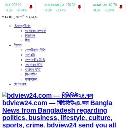
শুক্রবার , আগস্ট ৭ ২০২৬
ডিসক্লেইমার
আমাদের সম্পর্কে
বিজ্ঞাপন
টীম
লিগাল
গোপনীয়তা নীতি
শর্তাবলী
সম্পাদকীয় নীতি
সংশোধন নীতি
তহবিল নীতি
ডিএমসিএ
ফ্যাক্টচেক
যোগাযোগ
bdview24.com — বিডিভিউ২৪.কম Bangla
News from Bangladesh regarding
politics, business, lifestyle, culture,
sports, crime. bdview24 send you all