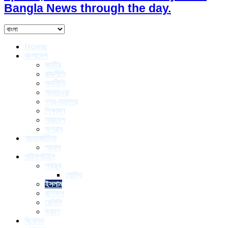
Bangla News through the day.
Home
বাংলাদেশ
জাতীয়
রাজনীতি
অর্থনীতি
আবহাওয়া
নগর-মহানগর
শিক্ষাঙ্গন
সারাদেশ
অপরাধ
আন্তর্জাতিক
প্রবাস
লাইফস্টাইল
স্বাস্থ্য
হোমিও
ইসলাম
রাশিফল
রেসিপি
ভ্রমণ
বিনোদন