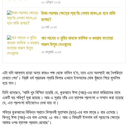
২০ এপ্রিল ২০২৪
টাকা-পয়সার ক্ষেত্রে স্বর্ণের নেসাব মানদণ্ড হবে নাকি
রূপার?
২৬ মার্চ ২০২৪
খান সাহেব ও মুহিব খানকে ফাসিক ও গুমরাহ ফতোয়া
দারুল উলুম দেওবন্দের
২৯ জানুয়ারি ২০২৪
এটা যদি আল্লাহ ছাড়া অন্য কারও পক্ষ থেকে নাযিল হ’ত, তবে এতে অবশ্যই বহু বৈপরিত্য
দেখতে পেত’। খ্রিষ্ট ধর্ম প্রচারক গ্যারি মিলার এভাবে ইসলামের দোষ খুঁজতে গিয়ে মুসলিম
হয়ে যান।
তিনি বলেছেন, ‘আমি খুব বিস্মিত হয়েছি যে, কুরআনে ঈসা (আঃ)-এর মাতা মারিয়ামের নামে
একটি বড় পরিপূর্ণ সূরা রয়েছে। আর এ সূরায় তাঁর এত ব্যাপক প্রশংসা ও সম্মান করা হয়েছে
যে, এত প্রশংসা বাইবেলেও দেখা যায় না।
পবিত্র কুরআনের বিভিন্ন স্থানে বিশ্বনবী মুহাম্মাদ (ছাঃ)-এর নাম মাত্র ৫ বার এসেছে।
কিন্তু ঈসা (আঃ)-এর নাম এসেছে ২৫ বার। আর এ বিষয়টি ইসলাম ধর্ম গ্রহণের ক্ষেত্রে
আমার ওপর ব্যাপক প্রভাব রেখেছে’।