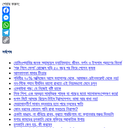
শেয়ার করুন:
Facebook
Messenger
WhatsApp
Telegram
Copy
সর্বশেষ
Link
হোমিওপ্যাথির জনক স্যামুয়েল হ্যানিম্যান: জীবন, দর্শন ও ইসলাম গ্রহণের বিতর্ক
‘গরু গিলে ফেলা’ রোলেক্স ঘড়ি ৫০ বছর পর ফিরে পেলেন কৃষক
আলফালফা মাদার টিংচার
পৃথিবীর ৭০% অক্সিজেন আসে মহাসাগর থেকে, আমাজন রেইনফরেস্ট থেকে নয়!
নন-স্টিক প্যান দীর্ঘদিন ভালো রাখতে এই নিয়মগুলো মেনে চলুন
এম্বাউবা গাছ: যে নিজেই বৃষ্টি ডাকে
লিফ শিপ: এক অদ্ভুত সামুদ্রিক শামুক যা গাছের মতো সালোকসংশ্লেষণ করে!
গুগল মিটে আসছে রিয়েল-টাইম ট্রান্সলেশন: ভাষা আর বাধা নয়!
মেয়াদোত্তীর্ণ সাবান ব্যবহারে হতে পারে ত্বকের ক্ষতি
কোন ধরনের বোতলে পানি রাখা সবচেয়ে নিরাপদ?
চেকটা ভাঙাব, না বাঁধিয়ে রাখব, বুঝতে পারছিলাম না: ক্যানভার শুরুর দিনগুলি
মশার কামড়ের চুলকানি থেকে মুক্তির প্রাকৃতিক উপায়
চুলকানি কেন হয়, কী করবেন