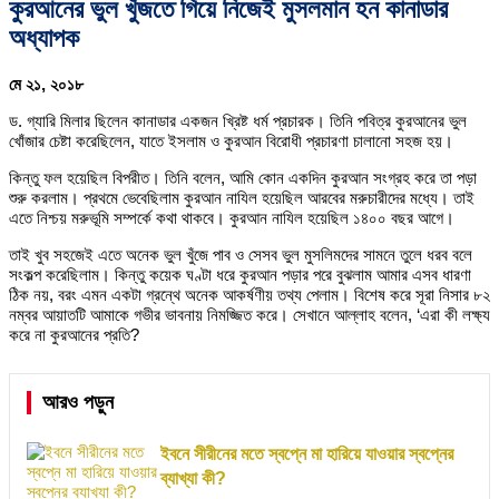
কুরআনের ভুল খুঁজতে গিয়ে নিজেই মুসলমান হন কানাডার
অধ্যাপক
মে ২১, ২০১৮
ড. গ্যারি মিলার ছিলেন কানাডার একজন খ্রিষ্ট ধর্ম প্রচারক। তিনি পবিত্র কুরআনের ভুল
খোঁজার চেষ্টা করেছিলেন, যাতে ইসলাম ও কুরআন বিরোধী প্রচারণা চালানো সহজ হয়।
কিন্তু ফল হয়েছিল বিপরীত। তিনি বলেন, আমি কোন একদিন কুরআন সংগ্রহ করে তা পড়া
শুরু করলাম। প্রথমে ভেবেছিলাম কুরআন নাযিল হয়েছিল আরবের মরুচারীদের মধ্যে। তাই
এতে নিশ্চয় মরুভূমি সম্পর্কে কথা থাকবে। কুরআন নাযিল হয়েছিল ১৪০০ বছর আগে।
তাই খুব সহজেই এতে অনেক ভুল খুঁজে পাব ও সেসব ভুল মুসলিমদের সামনে তুলে ধরব বলে
সংকল্প করেছিলাম। কিন্তু কয়েক ঘণ্টা ধরে কুরআন পড়ার পরে বুঝলাম আমার এসব ধারণা
ঠিক নয়, বরং এমন একটা গ্রন্থে অনেক আকর্ষণীয় তথ্য পেলাম। বিশেষ করে সূরা নিসার ৮২
নম্বর আয়াতটি আমাকে গভীর ভাবনায় নিমজ্জিত করে। সেখানে আল্লাহ বলেন, ‘এরা কী লক্ষ্য
করে না কুরআনের প্রতি?
আরও পড়ুন
ইবনে সীরীনের মতে স্বপ্নে মা হারিয়ে যাওয়ার স্বপ্নের
ব্যাখ্যা কী?