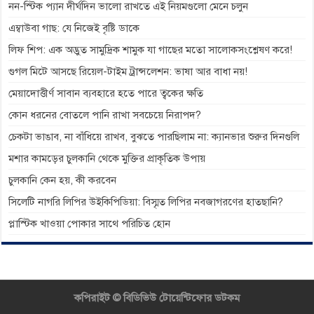
নন-স্টিক প্যান দীর্ঘদিন ভালো রাখতে এই নিয়মগুলো মেনে চলুন
এম্বাউবা গাছ: যে নিজেই বৃষ্টি ডাকে
লিফ শিপ: এক অদ্ভুত সামুদ্রিক শামুক যা গাছের মতো সালোকসংশ্লেষণ করে!
গুগল মিটে আসছে রিয়েল-টাইম ট্রান্সলেশন: ভাষা আর বাধা নয়!
মেয়াদোত্তীর্ণ সাবান ব্যবহারে হতে পারে ত্বকের ক্ষতি
কোন ধরনের বোতলে পানি রাখা সবচেয়ে নিরাপদ?
চেকটা ভাঙাব, না বাঁধিয়ে রাখব, বুঝতে পারছিলাম না: ক্যানভার শুরুর দিনগুলি
মশার কামড়ের চুলকানি থেকে মুক্তির প্রাকৃতিক উপায়
চুলকানি কেন হয়, কী করবেন
সিলেটি নাগরি লিপির উইকিপিডিয়া: বিস্মৃত লিপির নবজাগরণের হাতছানি?
প্লাস্টিক খাওয়া পোকার সাথে পরিচিত হোন
কপিরাইট ©
বিডিভিউ টোয়েন্টিফোর ডটকম