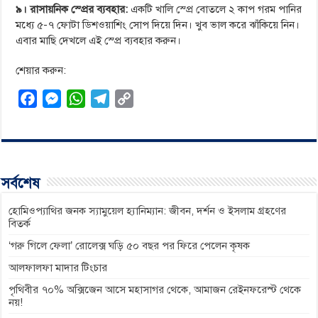
৯। রাসায়নিক স্প্রের ব্যবহার:
একটি খালি স্প্রে বোতলে ২ কাপ গরম পানির
মধ্যে ৫-৭ ফোটা ডিশওয়াশিং সোপ দিয়ে দিন। খুব ভাল করে ঝাঁকিয়ে নিন।
এবার মাছি দেখলে এই স্প্রে ব্যবহার করুন।
শেয়ার করুন:
F
M
W
T
C
a
e
h
e
o
c
s
a
l
p
e
s
t
e
y
b
e
s
g
L
সর্বশেষ
o
n
A
r
i
o
g
p
a
n
হোমিওপ্যাথির জনক স্যামুয়েল হ্যানিম্যান: জীবন, দর্শন ও ইসলাম গ্রহণের
বিতর্ক
k
e
p
m
k
‘গরু গিলে ফেলা’ রোলেক্স ঘড়ি ৫০ বছর পর ফিরে পেলেন কৃষক
r
আলফালফা মাদার টিংচার
পৃথিবীর ৭০% অক্সিজেন আসে মহাসাগর থেকে, আমাজন রেইনফরেস্ট থেকে
নয়!