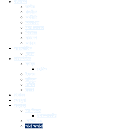
বাংলাদেশ
জাতীয়
রাজনীতি
অর্থনীতি
আবহাওয়া
নগর-মহানগর
শিক্ষাঙ্গন
সারাদেশ
অপরাধ
আন্তর্জাতিক
প্রবাস
লাইফস্টাইল
স্বাস্থ্য
হোমিও
ইসলাম
রাশিফল
রেসিপি
ভ্রমণ
বিনোদন
খেলাধুলা
অন্যান্য
মত-দ্বিমত
উপসম্পাদকীয়
কোভিড-১৯
জানা অজানা