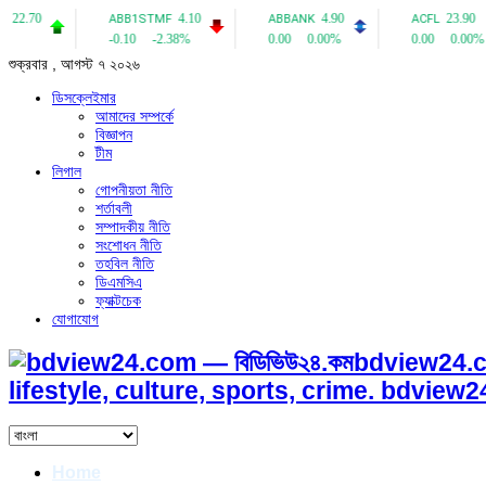
শুক্রবার , আগস্ট ৭ ২০২৬
ডিসক্লেইমার
আমাদের সম্পর্কে
বিজ্ঞাপন
টীম
লিগাল
গোপনীয়তা নীতি
শর্তাবলী
সম্পাদকীয় নীতি
সংশোধন নীতি
তহবিল নীতি
ডিএমসিএ
ফ্যাক্টচেক
যোগাযোগ
bdview24.c
lifestyle, culture, sports, crime. bdvie
Home