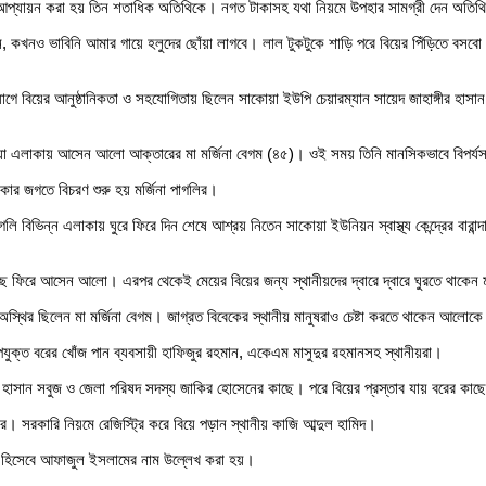
তে আপ্যায়ন করা হয় তিন শতাধিক অতিথিকে। নগত টাকাসহ যথা নিয়মে উপহার সামগ্রী দেন অতিথ
কখনও ভাবিনি আমার গায়ে হলুদের ছোঁয়া লাগবে। লাল টুকটুকে শাড়ি পরে বিয়ের পিঁড়িতে বস
্যোগে বিয়ের আনুষ্ঠানিকতা ও সহযোগিতায় ছিলেন সাকোয়া ইউপি চেয়ারম্যান সায়েদ জাহাঙ্গীর হা
কোয়া এলাকায় আসেন আলো আক্তারের মা মর্জিনা বেগম (৪৫)। ওই সময় তিনি মানসিকভাবে বিপর্য
ধকার জগতে বিচরণ শুরু হয় মর্জিনা পাগলির।
াগলি বিভিন্ন এলাকায় ঘুরে ফিরে দিন শেষে আশ্রয় নিতেন সাকোয়া ইউনিয়ন স্বাস্থ্য কেন্দ্রের 
 ফিরে আসেন আলো। এরপর থেকেই মেয়ের বিয়ের জন্য স্থানীয়দের দ্বারে দ্বারে ঘুরতে থাকেন ম
থির ছিলেন মা মর্জিনা বেগম। জাগ্রত বিবেকের স্থানীয় মানুষরাও চেষ্টা করতে থাকেন আলোকে
ক্ত বরের খোঁজ পান ব্যবসায়ী হাফিজুর রহমান, একেএম মাসুদুর রহমানসহ স্থানীয়রা।
্গীর হাসান সবুজ ও জেলা পরিষদ সদস্য জাকির হোসেনের কাছে। পরে বিয়ের প্রস্তাব যায় বরের কাছ
সরকারি নিয়মে রেজিস্ট্রি করে বিয়ে পড়ান স্থানীয় কাজি আব্দুল হামিদ।
 নাম হিসেবে আফাজুল ইসলামের নাম উল্লেখ করা হয়।