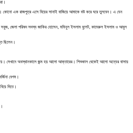
িরা।
বো। কোনো এক রাজপুত্র এসে বিয়ের সানাই বাজিয়ে আমাকে বউ করে ঘরে তুলবেন। এ যেন
সান সবুজ, জেলা পরিষদ সদস্য জাকির হোসেন, মমিনুল ইসলাম বুলেট, কাদেরুল ইসলাম ও আবুল
স্ত ছিলেন।
বারান্দায়। সেখানে অবস্থানকালে জন্ম হয় আলো আক্তারের। শিশুকাল থেকেই আলো অন্যের বাসায়
র্জিনা বেগম।
 বিয়ে দিতে।
ে।