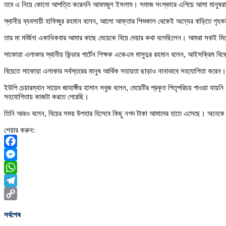
তবে এ নিয়ে কোনো আপত্তি করেননি আফাজুল ইসলাম। সমাজ সংস্কারে এগিয়ে আসা মানুষরা বিয়ে
স্থানীয় ব্যবসায়ী হাফিজুর রহমান বলেন, আলো আক্তার শিশুকাল থেকেই অন্যের বাড়িতে গ
তার মা মর্জিনা একাধিকবার আমার কাছে মেয়েকে বিয়ে দেয়ার কথা বলেছিলেন। আমরা সবাই 
সাকোয়া এলাকার স্থানীয় কিন্ডার গার্টেন শিক্ষক একেএম মাসুদুর রহমান বলেন, আইসক্রিম বিক
বিয়েতে সাকোয়া এলাকার সর্বস্তরের মানুষ আর্থিক সহায়তা ছাড়াও নানাভাবে সহযোগিতা করে
ইউপি চেয়ারম্যান সায়েদ জাহাঙ্গীর হাসান সবুজ বলেন, মেয়েটির প্রকৃত পিতৃপরিচয় পাওয়া য
সহযোগিতায় কাজটা করতে পেরেছি।
তিনি আরও বলেন, বিয়ের সময় উপহার হিসেবে কিছু নগদ টাকা আমাদের হাতে এসেছে। অনেকে আ
শেয়ার করুন:
Facebook
Messenger
WhatsApp
Telegram
Copy
সর্বশেষ
Link