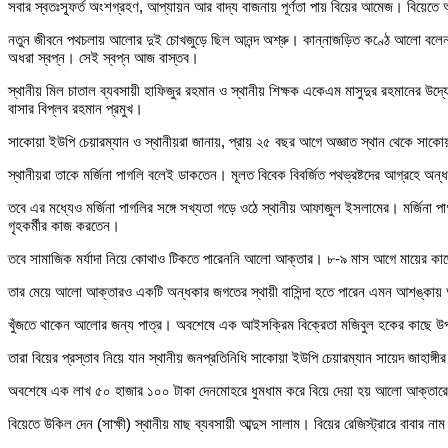
সবার স্বতঃস্ফূর্ত অংশগ্রহণ, আপ্যায়ন আর বাদ্য বাজনায় পূর্ণতা পায় বিয়ের আমেজ। বিয়ে
নতুন জীবনে পথচলায় আলোর দুই চোখজুড়ে ছিল আনন্দ অশ্রু। কান্নাজড়িত কণ্ঠে আলো বলেন, 
অধরা স্বপ্ন। সেই স্বপ্ন আজ বাস্তব।
স্থানীয় মিল চাতাল ব্যবসায়ী হাফিজুর রহমান ও স্থানীয় শিক্ষক একেএম মাসুদুর রহমানের উদ
বাসার বিপ্লব রহমান প্রমুখ।
সাকোয়া ইউপি চেয়ারম্যান ও স্থানীয়রা জানায়, প্রায় ২৫ বছর আগে অজ্ঞাত স্থান থেকে সা
স্থানীয়রা তাকে মর্জিনা পাগলি বলেই ডাকতেন। মূলত বিবেক বিবর্জিত পথভ্রষ্টদের আগ্রহে অন্
তবে এর মধ্যেও মর্জিনা পাগলির সঙ্গে সখ্যতা গড়ে ওঠে স্থানীয় আফাজুল ইসলামের। মর্জিনা প
গৃহকর্মীর কাজ করতেন।
তবে সামাজিক মর্যাদা নিয়ে কোথাও টিকতে পারেননি আলো আক্তার। ৮-৯ মাস আগে মায়ের কাছে
তার মেয়ে আলো আক্তারও একটি অন্ধকার জগতের স্থায়ী বাসিন্দা হতে পারেন এমন আশঙ্কায় অস্
খুঁজতে থাকেন আলোর জন্য পাত্র। অবশেষে এক আইসক্রিম বিক্রেতা মজিবুল হকের কাছে উপযু
তারা বিয়ের প্রস্তাব নিয়ে যান স্থানীয় জনপ্রতিনিধি সাকোয়া ইউপি চেয়ারম্যান সায়েদ জাহাঙ
অবশেষে এক লাখ ৫০ হাজার ১০০ টাকা দেনমোহরে ধুমধাম করে বিয়ে দেয়া হয় আলো আক্তারের। 
বিয়েতে উকিল দেন (সাক্ষী) স্থানীয় মাছ ব্যবসায়ী আব্দুস সালাম। বিয়ের রেজিস্ট্রারে বাবার