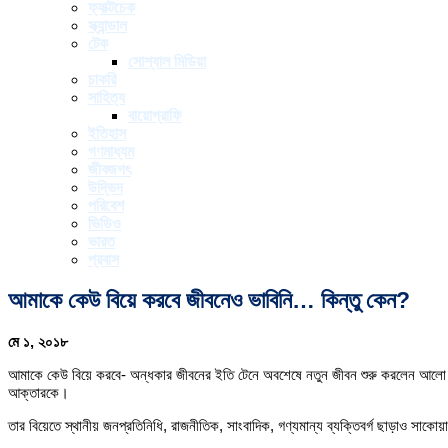
ফ্যাক্টচেক
স্ক্যান্ডাল
টেক
সোশ্যাল মিডিয়া
চাকরি
সাহিত্য
বায়োগ্রাফি
ইতিহাস
গণমাধ্যম
জীবজগৎ
উদ্ভিদ
পরিবেশ
ভিডিও
ভারত
প্রবাস
আমাকে কেউ বিয়ে করবে জীবনেও ভাবিনি… কিন্তু কেন?
মে ১, ২০১৮
আমাকে কেউ বিয়ে করবে- অন্ধকার জীবনের ইতি টেনে অবশেষে নতুন জীবন শুরু করলেন আলো আক্
আক্তারকে।
তার বিয়েতে স্থানীয় জনপ্রতিনিধি, রাজনীতিক, সাংবাদিক, গণ্যমান্য ব্যক্তিবর্গ ছাড়াও সাকো