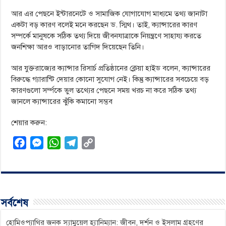
আর এর পেছনে ইন্টারনেটে ও সামাজিক যোগাযোগ মাধ্যমে তথ্য জানাটা
একটা বড় কারণ বলেই মনে করছেন ড. স্মিথ। তাই, ক্যান্সারের কারণ
সম্পর্কে মানুষকে সঠিক তথ্য দিয়ে জীবনযাত্রাকে নিয়ন্ত্রণে সাহায্য করতে
জনশিক্ষা আরও বাড়ানোর তাগিদ দিয়েছেন তিনি।
আর যুক্তরাজ্যের ক্যান্সার রিসার্চ প্রতিষ্ঠানের ক্লেয়া হাইড বলেন, ক্যান্সারের
বিরুদ্ধে গ্যারান্টি দেয়ার কোনো সুযোগ নেই। কিন্তু ক্যান্সারের সবচেয়ে বড়
কারণগুলো সর্ম্পকে ভুল তথ্যের পেছনে সময় খরচ না করে সঠিক তথ্য
জানলে ক্যান্সারের ঝুঁকি কমানো সম্ভব
শেয়ার করুন:
F
M
W
T
C
a
e
h
e
o
c
s
a
l
p
e
s
t
e
y
b
e
s
g
L
সর্বশেষ
o
n
A
r
i
o
g
p
a
n
হোমিওপ্যাথির জনক স্যামুয়েল হ্যানিম্যান: জীবন, দর্শন ও ইসলাম গ্রহণের