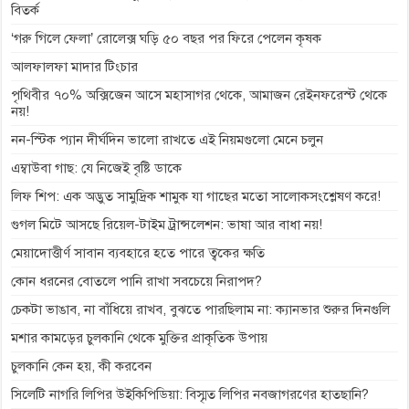
বিতর্ক
k
e
p
m
k
‘গরু গিলে ফেলা’ রোলেক্স ঘড়ি ৫০ বছর পর ফিরে পেলেন কৃষক
r
আলফালফা মাদার টিংচার
পৃথিবীর ৭০% অক্সিজেন আসে মহাসাগর থেকে, আমাজন রেইনফরেস্ট থেকে
নয়!
নন-স্টিক প্যান দীর্ঘদিন ভালো রাখতে এই নিয়মগুলো মেনে চলুন
এম্বাউবা গাছ: যে নিজেই বৃষ্টি ডাকে
লিফ শিপ: এক অদ্ভুত সামুদ্রিক শামুক যা গাছের মতো সালোকসংশ্লেষণ করে!
গুগল মিটে আসছে রিয়েল-টাইম ট্রান্সলেশন: ভাষা আর বাধা নয়!
মেয়াদোত্তীর্ণ সাবান ব্যবহারে হতে পারে ত্বকের ক্ষতি
কোন ধরনের বোতলে পানি রাখা সবচেয়ে নিরাপদ?
চেকটা ভাঙাব, না বাঁধিয়ে রাখব, বুঝতে পারছিলাম না: ক্যানভার শুরুর দিনগুলি
মশার কামড়ের চুলকানি থেকে মুক্তির প্রাকৃতিক উপায়
চুলকানি কেন হয়, কী করবেন
সিলেটি নাগরি লিপির উইকিপিডিয়া: বিস্মৃত লিপির নবজাগরণের হাতছানি?