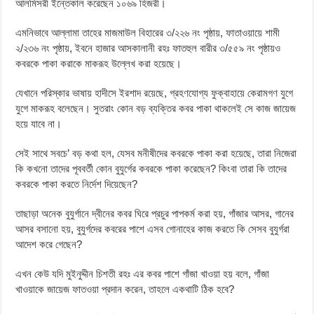
আলমিসরী ইন্তেকাল করেছেন ১০৬৯ হিজরী।
এমনিভাবে আল্লামা তাহের মাজমাউল বিহারের ৩/২২৬ নং পৃষ্ঠায়, ফাতাওয়ায়ে শামী
২/২৩৬ নং পৃষ্ঠায়, ইবনে হাজার আসকালানী রহঃ ফাতহুল বারীর ৩/৫৫৯ নং পৃষ্ঠায়ও
কবরকে পাকা করাকে মাকরূহ উল্লেখ করা হয়েছে।
যেখানে পরিস্কার ভাষায় হাদীসে ইরশাদ রয়েছে, গ্রহণযোগ্য ফুক্বাহায়ে কেরামগণ যুগে
যুগে মাকরূহ বলেছেন। সুতরাং কোন বড় ব্যক্তির কবর পাকা থাকলেই সে কাজ জায়েজ
হয়ে যাবে না।
সেই সাথে সবচে’ বড় কথা হল, যেসব মনীষীদের কবরকে পাকা করা হয়েছে, তারা নিজেরা
কি কখনো তাদের পূববর্তী কোন বুযুর্গের কবরকে পাকা করেছেন? কিংবা তারা কি তাদের
কবরকে পাকা করতে নির্দেশ দিয়েছেন?
তাছাড়া অনেক বুযুর্গানে দ্বীনের কবর ঘিরে প্রচুর পাপকর্ম করা হয়, গাঁজার আসর, গানের
আসর বসানো হয়, বুযুর্গদের কবরের পাশে এসব গোনাহের কাজ করতে কি সেসব বুযুর্গরা
আদেশ করে গেছেন?
এখন কেউ যদি মুইনুদ্দীন চিশতী রহঃ এর কবর পাশে গাঁজা খাওয়া হয় বলে, গাঁজা
খাওয়াকে জায়েজ ফাতওয়া প্রদান করেন, তাহলে একথাটি ঠিক হবে?