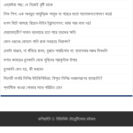
এম্বাউবা গাছ: যে নিজেই বৃষ্টি ডাকে
লিফ শিপ: এক অদ্ভুত সামুদ্রিক শামুক যা গাছের মতো সালোকসংশ্লেষণ করে!
গুগল মিটে আসছে রিয়েল-টাইম ট্রান্সলেশন: ভাষা আর বাধা নয়!
মেয়াদোত্তীর্ণ সাবান ব্যবহারে হতে পারে ত্বকের ক্ষতি
কোন ধরনের বোতলে পানি রাখা সবচেয়ে নিরাপদ?
চেকটা ভাঙাব, না বাঁধিয়ে রাখব, বুঝতে পারছিলাম না: ক্যানভার শুরুর দিনগুলি
মশার কামড়ের চুলকানি থেকে মুক্তির প্রাকৃতিক উপায়
চুলকানি কেন হয়, কী করবেন
সিলেটি নাগরি লিপির উইকিপিডিয়া: বিস্মৃত লিপির নবজাগরণের হাতছানি?
প্লাস্টিক খাওয়া পোকার সাথে পরিচিত হোন
কপিরাইট ©
বিডিভিউ টোয়েন্টিফোর ডটকম