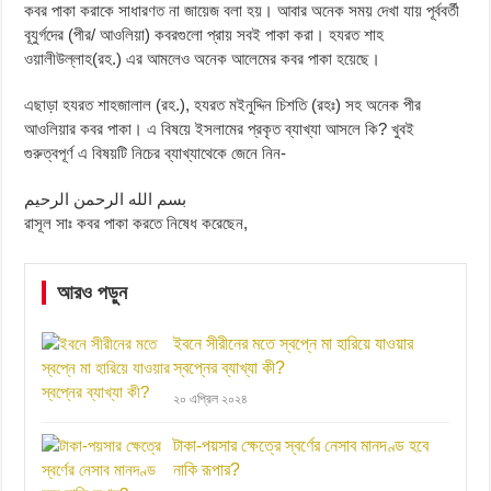
কবর পাকা করাকে সাধারণত না জায়েজ বলা হয়। আবার অনেক সময় দেখা যায় পূর্ববর্তী
বূযুর্গদের (পীর/ আওলিয়া) কবরগুলো প্রায় সবই পাকা করা। হযরত শাহ
ওয়ালীউল্লাহ(রহ.) এর আমলেও অনেক আলেমের কবর পাকা হয়েছে।
এছাড়া হযরত শাহজালাল (রহ.), হযরত মইনুদ্দিন চিশতি (রহঃ) সহ অনেক পীর
আওলিয়ার কবর পাকা। এ বিষয়ে ইসলামের প্রকৃত ব্যাখ্যা আসলে কি? খুবই
গুরুত্বপূর্ণ এ বিষয়টি নিচের ব্যাখ্যাথেকে জেনে নিন-
بسم الله الرحمن الرحيم
রাসূল সাঃ কবর পাকা করতে নিষেধ করেছেন,
আরও পড়ুন
ইবনে সীরীনের মতে স্বপ্নে মা হারিয়ে যাওয়ার
স্বপ্নের ব্যাখ্যা কী?
২০ এপ্রিল ২০২৪
টাকা-পয়সার ক্ষেত্রে স্বর্ণের নেসাব মানদণ্ড হবে
নাকি রূপার?