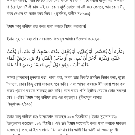
আমাকে বলেন, আমি কি তোমাকে সেই কাজে পাঠাবো না, যে কাজে রাসূল সাঃ আমাকে
পাঠিয়েছিলেন? ঐ কাজ এই যে, কোন মূর্তি দেখলে তা নষ্ট করে ফেলবে, আর কোন উঁচু
কবর দেখলে তা সমান করে দিবে। {মুসলিম, হাদীস নং-৯৬৯}
ইমাম আবু হানীফা রহঃ কবর পাকা করতে নিষেধ করেছেন!
ইমাম মুহাম্মদ রহঃ তার সংকলিত কিতাবুল আসারে উল্লেখ করেছেন-
وَنَكْرَهُ أَنْ يُجَصَّصَ أَوْ يُطَيَّنَ، أَوْ يُجْعَلَ عِنْدَهُ مَسْجِدٌ، أَوْ عَلَمٌ، أَوْ يُكْتَبُ
عَلَيْهِ، وَنَكْرَهُ الْآجُرَ أَنْ يُبْنَى بِهِ أَوْ يَدْخُلَ الْقَبْرَ، وَلَا نَرَى بِرَشِّ الْمَاءِ
عَلَيْهِ بَأْسًا، وَهُوَ قَوْلُ أَبِي حَنِيفَةَ رَضِيَ اللَّهُ عَنْهُ
আমরা [কবরকে] চুনকাম করা, পাকা করা, অথবা তার নিকটে মসজিদ নির্মাণ করা, ঝান্ডা
টানানো, কোন কিছু লেখা মাকরূহ মনে করি। এবং আমরা কবরকে ইট দ্বারা পাকা করা,
কবরে প্রবেশ করাকে মাকরূহ মনে করি। তবে কবরে পানি ছিটিয়ে দেয়াতে কোন সমস্যা
নেই। এটাই ইমাম আবু হানীফা রহঃ এর বক্তব্য। {কিতাবুল আসার
লিমুহাম্মদ-২/১৯১}
ইমাম আবু হানীফা রহঃ ইন্তেকাল করেছেন ১৫০ হিজরীতে। ইমাম মুহাম্মদ রহঃ
ইন্তেকাল করেছেন ১৮৯ হিজরী। এই দুই ইমাম মহোদয়ই কবর পাকা করাকে মাকরূহ
বলেছেন। তাছাড়া ইমাম হাসান বিন আম্মার বিন আলী বিন আলী আশশুরুনবুলালী