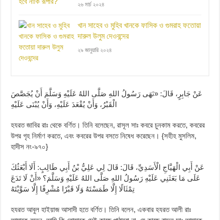
২৬ মার্চ ২০২৪
খান সাহেব ও মুহিব খানকে ফাসিক ও গুমরাহ ফতোয়া
দারুল উলুম দেওবন্দের
২৯ জানুয়ারি ২০২৪
عَنْ جَابِرٍ، قَالَ: «نَهَى رَسُولُ اللهِ صَلَّى اللهُ عَلَيْهِ وَسَلَّمَ أَنْ يُجَصَّصَ
الْقَبْرُ، وَأَنْ يُقْعَدَ عَلَيْهِ، وَأَنْ يُبْنَى عَلَيْهِ
হযরত জাবির রাঃ থেকে বর্ণিত। তিনি বলেছেন, রাসূল সাঃ কবরে চুনকাম করতে, কবরের
উপর গৃহ নির্মাণ করতে, এবং কবরের উপর বসতে নিষেধ করেছেন। {সহীহ মুসলিম,
হাদীস নং-৯৭০}
عَنْ أَبِي الْهَيَّاجِ الْأَسَدِيِّ، قَالَ: قَالَ لِي عَلِيُّ بْنُ أَبِي طَالِبٍ: أَلَا أَبْعَثُكَ
عَلَى مَا بَعَثَنِي عَلَيْهِ رَسُولُ اللهِ صَلَّى اللهُ عَلَيْهِ وَسَلَّمَ؟ «أَنْ لَا تَدَعَ
تِمْثَالًا إِلَّا طَمَسْتَهُ وَلَا قَبْرًا مُشْرِفًا إِلَّا سَوَّيْتَهُ
হযরত আবুল হাইয়াজ আসাদী হতে বর্ণিত। তিনি বলেন, একবার হযরত আলী রাঃ