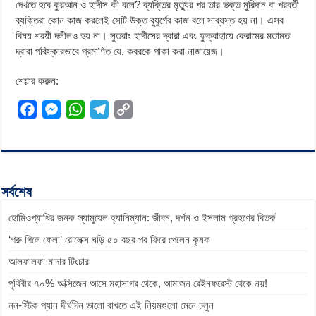
দেখতে হবে কুরআন ও হাদীস কী বলে? ব্যক্তির মৃত্যুর পর তার ভক্ত মুরিদান বা পরবর্তী
ব্যক্তিরা কোন কাজ করলেই সেটি উক্ত বুযুর্গের কাজ বলে সাব্যস্ত হয় না। এসব
বিষয় শরয়ী দলীলও হয় না। সুতরাং হাদীসের দ্বারা এবং ফুক্বাহায়ে কেরামের মতামত
দ্বারা পরিস্কারভাবে প্রমাণিত যে, কবরকে পাকা করা নাজায়েজ।
শেয়ার করুন:
F
M
W
T
C
a
e
h
e
o
c
s
a
l
p
e
s
t
e
y
b
e
s
g
L
সর্বশেষ
o
n
A
r
i
হোমিওপ্যাথির জনক স্যামুয়েল হ্যানিম্যান: জীবন, দর্শন ও ইসলাম গ্রহণের বিতর্ক
o
g
p
a
n
k
e
p
m
k
‘গরু গিলে ফেলা’ রোলেক্স ঘড়ি ৫০ বছর পর ফিরে পেলেন কৃষক
r
আলফালফা মাদার টিংচার
পৃথিবীর ৭০% অক্সিজেন আসে মহাসাগর থেকে, আমাজন রেইনফরেস্ট থেকে নয়!
নন-স্টিক প্যান দীর্ঘদিন ভালো রাখতে এই নিয়মগুলো মেনে চলুন