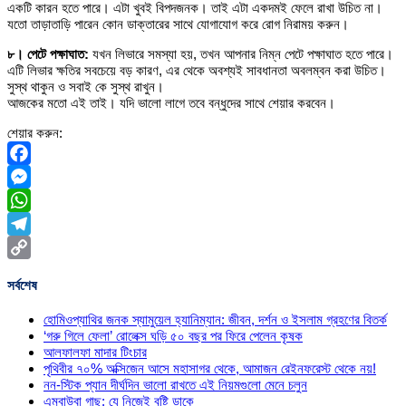
একটি কারন হতে পারে। এটা খুবই বিপদজনক। তাই এটা একদমই ফেলে রাখা উচিত না।
যতো তাড়াতাড়ি পারেন কোন ডাক্তারের সাথে যোগাযোগ করে রোগ নিরাময় করুন।
৮। পেটে পক্ষাঘাত:
যখন লিভারে সমস্যা হয়, তখন আপনার নিম্ন পেটে পক্ষাঘাত হতে পারে।
এটি লিভার ক্ষতির সবচেয়ে বড় কারণ, এর থেকে অবশ্যই সাবধানতা অবলম্বন করা উচিত।
সুস্থ থাকুন ও সবাই কে সুস্থ রাখুন।
আজকের মতো এই তাই। যদি ভালো লাগে তবে বন্ধুদের সাথে শেয়ার করবেন।
শেয়ার করুন:
Facebook
Messenger
WhatsApp
Telegram
Copy
সর্বশেষ
Link
হোমিওপ্যাথির জনক স্যামুয়েল হ্যানিম্যান: জীবন, দর্শন ও ইসলাম গ্রহণের বিতর্ক
‘গরু গিলে ফেলা’ রোলেক্স ঘড়ি ৫০ বছর পর ফিরে পেলেন কৃষক
আলফালফা মাদার টিংচার
পৃথিবীর ৭০% অক্সিজেন আসে মহাসাগর থেকে, আমাজন রেইনফরেস্ট থেকে নয়!
নন-স্টিক প্যান দীর্ঘদিন ভালো রাখতে এই নিয়মগুলো মেনে চলুন
এম্বাউবা গাছ: যে নিজেই বৃষ্টি ডাকে