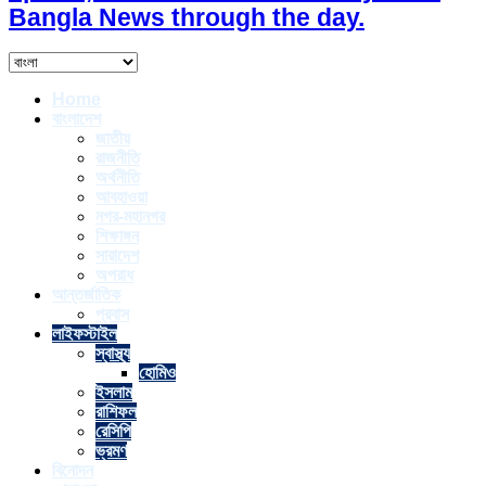
Bangla News through the day.
Home
বাংলাদেশ
জাতীয়
রাজনীতি
অর্থনীতি
আবহাওয়া
নগর-মহানগর
শিক্ষাঙ্গন
সারাদেশ
অপরাধ
আন্তর্জাতিক
প্রবাস
লাইফস্টাইল
স্বাস্থ্য
হোমিও
ইসলাম
রাশিফল
রেসিপি
ভ্রমণ
বিনোদন