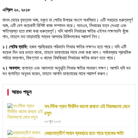
এপ্রিল ২০, ২০১৮
মানব দেহের বৃহত্তম অঙ্গ, যকৃত যা পেটের উপরের অংশে অবস্থিত। এটি সবচেয়ে গুরুত্বপূর্ণ
অঙ্গ, এটি বেশ কয়েকটি বিশিষ্ট কাজ সম্পাদন করে। অতএব, লিভারের যত্ন নেওয়া এবং
ক্ষতিগ্রস্ত হতে রক্ষা করা গুরুত্বপূর্ণ। যদি আপনি লিভারের ক্ষতির এইসব লক্ষণগুলি খুঁজে
পান, তাহলে যত তাড়াতাড়ি সম্ভব আপনার চিকিৎসকের পরামর্শ নিন।
১। পেটের ব্যাধি:
হজম প্রক্রিয়ায় পরিবর্তন লিভার ক্ষতির লক্ষণও হতে পারে। যদি এটি
কয়েক দিন ধরে চলতে থাকে, তাহলে ডাক্তারের সাথে দেখা করা ভাল। গর্ভাবস্থার প্রাথমিক
পর্যায়ে মদ্যপান, বিষণ্ণতা ও খাদ্যে বিষক্রিয়া লিভারের ক্ষতির কারণ হতে পারে।
২। অবসাদ:
ক্লান্ত এবং আলসতা অনুভূতি লিভার ক্ষতির সাধারণ লক্ষণ। আপনি যদি ঘন
ঘন ক্লান্তি অনুভব করেন, তাহলে আপনি ডাক্তারের সাথে পরামর্শ করুন।
আরও পড়ুন
নন-স্টিক প্যান দীর্ঘদিন ভালো রাখতে এই নিয়মগুলো মেনে
চলুন
০৩ জুন ২০২৫
মেয়াদোত্তীর্ণ সাবান ব্যবহারে হতে পারে ত্বকের ক্ষতি