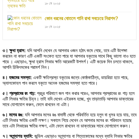
১৮ মে ২০২৫
কোন ধরনের বোতলে পানি রাখা সবচেয়ে নিরাপদ?
১৮ মে ২০২৫
৩। ক্ষুধা হ্রাস:
যদি আপনি দেখেন যে আপনার ওজন হঠাৎ কমে গেছে, তবে এটি উপেক্ষা
করবেন না কারণ এটি একটি সংকেত হতে পারে যা আপনার যকৃতের সাথে কিছু ভালো নাও হতে
পারে । এছাড়াও, ক্ষুধা হ্রাস লিভার ক্ষতি আরেকটি উপসর্গ। এটি কয়েক দিন চলতে থাকলে,
আপনি চিকিৎসকের পরামর্শ নিন।
৪। হজমের সমস্যা:
একটি ক্ষতিগ্রস্ত যকৃতের জন্যে কোষ্ঠকাঠিন্য, ডায়রিয়া হতে পারে,
অ্যালকোহল পান করলে যকৃতে অনেক হজমের সমস্যা হতে পারে।
৫। প্রস্রাবের রং গাঢ়:
প্রচুর পরিমাণে জল পান করার পরেও, আপনার প্রস্রাবের রং গাঢ় হলে
এটি লিভার ক্ষতির চিহ্ন। তাই যদি দেখেন এইরকম হচ্ছে, খুব তাড়াতাড়ি আপনার ডাক্তারের
সাথে যোগাযোগ করুন, ফেলে রাখবেন না এটা।
৬। মলের রঙ:
যদি আপনার মলের রঙ বাদামী থেকে পরিবর্তিত হয়ে হলুদ বা ধূসর হয়ে যায়, তবে
এটি লিভার ক্ষতির একটি লক্ষণ। সকালে গিয়ে দেখেন যে আপনার মলের রং পরিবতন হয়েছে
তবে এটা লিভারের ক্ষতির লক্ষণ, এটা ফেলে রাখবেন না ডাক্তারের সাথে যোগাযোগ করুন।
৭। অগ্ন্যাশয় ব্যাধি:
জন্ডিস এছাড়াও অগ্ন্যাশয় বা পিত্তকোষের মধ্যে ব্যাধি লিভার ক্ষতির