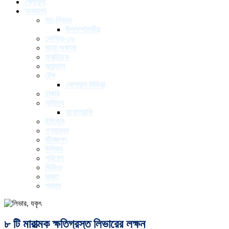
খেলাধুলা
অন্যান্য
মত-দ্বিমত
উপসম্পাদকীয়
কোভিড-১৯
জানা অজানা
ফ্যাক্টচেক
স্ক্যান্ডাল
টেক
সোশ্যাল মিডিয়া
চাকরি
সাহিত্য
বায়োগ্রাফি
ইতিহাস
গণমাধ্যম
জীবজগৎ
উদ্ভিদ
পরিবেশ
ভিডিও
ভারত
প্রবাস
৮ টি মারাত্মক ক্ষতিগ্রস্ত লিভারের লক্ষন