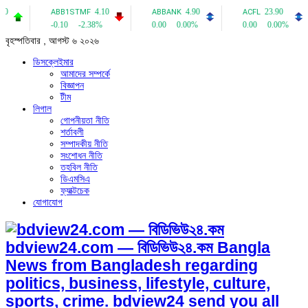
বৃহস্পতিবার , আগস্ট ৬ ২০২৬
ডিসক্লেইমার
আমাদের সম্পর্কে
বিজ্ঞাপন
টীম
লিগাল
গোপনীয়তা নীতি
শর্তাবলী
সম্পাদকীয় নীতি
সংশোধন নীতি
তহবিল নীতি
ডিএমসিএ
ফ্যাক্টচেক
যোগাযোগ
bdview24.com — বিডিভিউ২৪.কম Bangla
News from Bangladesh regarding
politics, business, lifestyle, culture,
sports, crime. bdview24 send you all