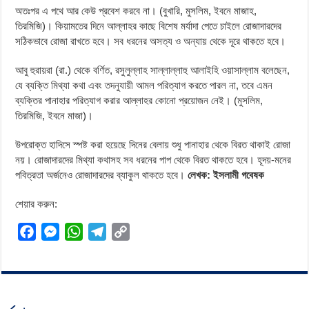
অতঃপর এ পথে আর কেউ প্রবেশ করবে না। (বুখারি, মুসলিম, ইবনে মাজাহ,
তিরমিজি)। কিয়ামতের দিনে আল্লাহর কাছে বিশেষ মর্যাদা পেতে চাইলে রোজাদারদের
সঠিকভাবে রোজা রাখতে হবে। সব ধরনের অসত্য ও অন্যায় থেকে দূরে থাকতে হবে।
আবু হুরায়রা (রা.) থেকে বর্ণিত, রসুলুল্লাহ সাল্লাল্লাহু আলাইহি ওয়াসাল্লাম বলেছেন,
যে ব্যক্তি মিথ্যা কথা এবং তদনুযায়ী আমল পরিত্যাগ করতে পারল না, তবে এমন
ব্যক্তির পানাহার পরিত্যাগ করার আল্লাহর কোনো প্রয়োজন নেই। (মুসলিম,
তিরমিজি, ইবনে মাজা)।
উপরোক্ত হাদিসে স্পষ্ট করা হয়েছে দিনের বেলায় শুধু পানাহার থেকে বিরত থাকাই রোজা
নয়। রোজাদারদের মিথ্যা কথাসহ সব ধরনের পাপ থেকে বিরত থাকতে হবে। হূদয়-মনের
পবিত্রতা অর্জনেও রোজাদারদের ব্যাকুল থাকতে হবে।
লেখক: ইসলামী গবেষক
শেয়ার করুন:
F
M
W
T
C
a
e
h
e
o
c
s
a
l
p
e
s
t
e
y
b
e
s
g
L