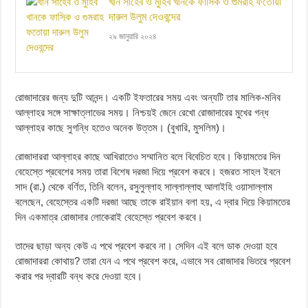
খান সাহেব ও মুহিব খানকে ফাসিক ও গুমরাহ ফতোয়া
দারুল উলুম দেওবন্দের
২৯ জানুয়ারি ২০২৪
রোজাদারের জন্য দুটি আনন্দ। একটি ইফতারের সময় এবং অন্যটি তার মালিক-মনিব
আল্লাহর সঙ্গে সাক্ষাত্লাভের সময়। নিশ্চয়ই জেনে রেখো রোজাদারের মুখের গন্ধ
আল্লাহর কাছে সুগন্ধি হতেও অনেক উত্তম। (বুখারি, মুসলিম)।
রোজাদাররা আল্লাহর কাছে আখিরাতেও সম্মানিত বলে বিবেচিত হবে। কিয়ামতের দিন
বেহেস্তে প্রবেশের সময় তারা বিশেষ দরজা দিয়ে প্রবেশ করবে। হজরত সাহল ইবনে
সাদ (রা.) থেকে বর্ণিত, তিনি বলেন, রসুলুল্লাহ সাল্লাল্লাহু আলাইহি ওয়াসাল্লাম
বলেছেন, বেহেস্তের একটি দরজা আছে তাকে রাইয়ান বলা হয়, এ দ্বার দিয়ে কিয়ামতের
দিন একমাত্র রোজাদার লোকেরাই বেহেস্তে প্রবেশ করবে।
তাদের ছাড়া অন্য কেউ এ পথে প্রবেশ করবে না। সেদিন এই বলে ডাক দেওয়া হবে
রোজাদাররা কোথায়? তারা যেন এ পথে প্রবেশ করে, এভাবে সব রোজাদার ভিতরে প্রবেশ
করার পর দ্বারটি বন্ধ করে দেওয়া হবে।