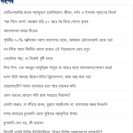
সর্বশেষ
o
n
A
r
i
হোমিওপ্যাথির জনক স্যামুয়েল হ্যানিম্যান: জীবন, দর্শন ও ইসলাম গ্রহণের বিতর্ক
o
g
p
a
n
k
e
p
m
k
‘গরু গিলে ফেলা’ রোলেক্স ঘড়ি ৫০ বছর পর ফিরে পেলেন কৃষক
r
আলফালফা মাদার টিংচার
পৃথিবীর ৭০% অক্সিজেন আসে মহাসাগর থেকে, আমাজন রেইনফরেস্ট থেকে নয়!
নন-স্টিক প্যান দীর্ঘদিন ভালো রাখতে এই নিয়মগুলো মেনে চলুন
এম্বাউবা গাছ: যে নিজেই বৃষ্টি ডাকে
লিফ শিপ: এক অদ্ভুত সামুদ্রিক শামুক যা গাছের মতো সালোকসংশ্লেষণ করে!
গুগল মিটে আসছে রিয়েল-টাইম ট্রান্সলেশন: ভাষা আর বাধা নয়!
মেয়াদোত্তীর্ণ সাবান ব্যবহারে হতে পারে ত্বকের ক্ষতি
কোন ধরনের বোতলে পানি রাখা সবচেয়ে নিরাপদ?
চেকটা ভাঙাব, না বাঁধিয়ে রাখব, বুঝতে পারছিলাম না: ক্যানভার শুরুর দিনগুলি
মশার কামড়ের চুলকানি থেকে মুক্তির প্রাকৃতিক উপায়
চুলকানি কেন হয়, কী করবেন
সিলেটি নাগরি লিপির উইকিপিডিয়া: বিস্মৃত লিপির নবজাগরণের হাতছানি?