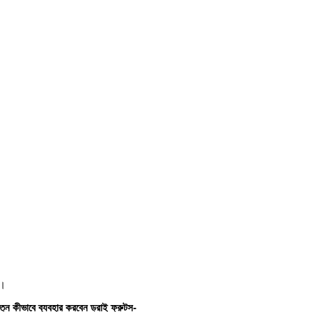
য়।
্নে কীভাবে ব্যবহার করবেন ড্রাই ফ্রুটস-