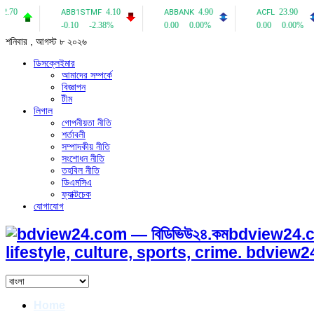
শনিবার , আগস্ট ৮ ২০২৬
ডিসক্লেইমার
আমাদের সম্পর্কে
বিজ্ঞাপন
টীম
লিগাল
গোপনীয়তা নীতি
শর্তাবলী
সম্পাদকীয় নীতি
সংশোধন নীতি
তহবিল নীতি
ডিএমসিএ
ফ্যাক্টচেক
যোগাযোগ
bdview24.c
lifestyle, culture, sports, crime. bdvie
Home