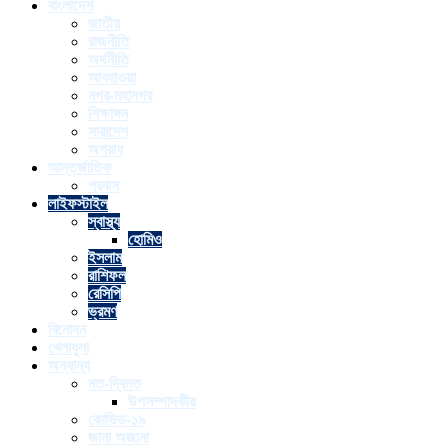
বাংলাদেশ
জাতীয়
রাজনীতি
অর্থনীতি
আবহাওয়া
নগর-মহানগর
শিক্ষাঙ্গন
সারাদেশ
অপরাধ
আন্তর্জাতিক
প্রবাস
লাইফস্টাইল
স্বাস্থ্য
হোমিও
ইসলাম
রাশিফল
রেসিপি
ভ্রমণ
বিনোদন
খেলাধুলা
অন্যান্য
মত-দ্বিমত
উপসম্পাদকীয়
কোভিড-১৯
জানা অজানা