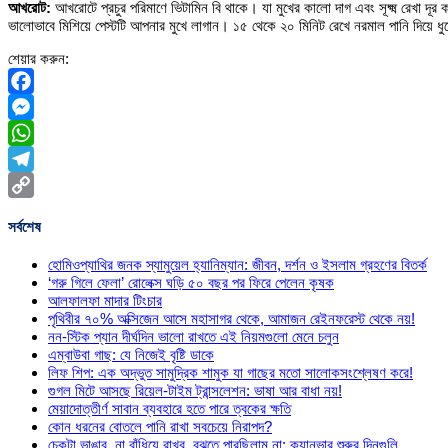
আখরোট:
আখরোটে প্রচুর পরিমাণে ভিটামিন বি থাকে। যা মুখের কালো দাগ এবং সূক্ষ্ম রেখা
ভালোভাবে মিশিয়ে পেস্টটি আপনার মুখে লাগান। ১৫ থেকে ২০ মিনিট রেখে নরমাল পানি দিয়ে 
শেয়ার করুন:
Facebook
Messenger
WhatsApp
Telegram
Copy
সর্বশেষ
Link
হোমিওপ্যাথির জনক স্যামুয়েল হ্যানিম্যান: জীবন, দর্শন ও ইসলাম গ্রহণের বিতর্ক
‘গরু গিলে ফেলা’ রোলেক্স ঘড়ি ৫০ বছর পর ফিরে পেলেন কৃষক
আলফালফা মাদার টিংচার
পৃথিবীর ৭০% অক্সিজেন আসে মহাসাগর থেকে, আমাজন রেইনফরেস্ট থেকে নয়!
নন-স্টিক প্যান দীর্ঘদিন ভালো রাখতে এই নিয়মগুলো মেনে চলুন
এম্বাউবা গাছ: যে নিজেই বৃষ্টি ডাকে
লিফ শিপ: এক অদ্ভুত সামুদ্রিক শামুক যা গাছের মতো সালোকসংশ্লেষণ করে!
গুগল মিটে আসছে রিয়েল-টাইম ট্রান্সলেশন: ভাষা আর বাধা নয়!
মেয়াদোত্তীর্ণ সাবান ব্যবহারে হতে পারে ত্বকের ক্ষতি
কোন ধরনের বোতলে পানি রাখা সবচেয়ে নিরাপদ?
চেকটা ভাঙাব, না বাঁধিয়ে রাখব, বুঝতে পারছিলাম না: ক্যানভার শুরুর দিনগুলি