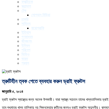
ফ্যাক্টচেক
স্ক্যান্ডাল
টেক
সোশ্যাল মিডিয়া
চাকরি
সাহিত্য
বায়োগ্রাফি
ইতিহাস
গণমাধ্যম
জীবজগৎ
উদ্ভিদ
পরিবেশ
ভিডিও
ভারত
প্রবাস
ত্রুটিহীন ত্বক পেতে ব্যবহার করুন ড্রাই ফ্রুটস
জানুয়ারি ৫, ২০১৪
ড্রাই ফ্রুটস স্বাস্থ্যের জন্য অনেক উপকারী। যারা স্বাস্থ্য সচেতন তাদের খাদ্যতালিকায় ড
তবে শুধুমাত্র খাদ্য তালিকায় নয় স্কিনকেয়ার রুটিনের জন্যও ড্রাই ফ্রুটস অতুলনীয়। ঝলমল